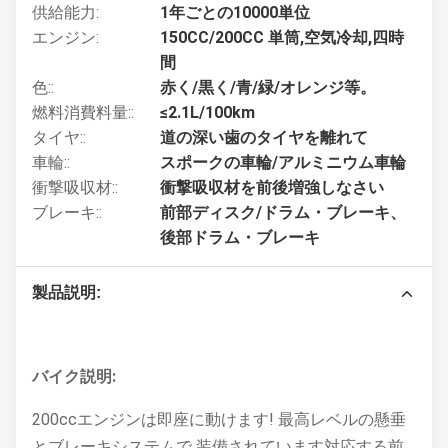
供給能力:
1年ごとの10000単位
エンジン:
150CC/200CC 単筒,空気冷却,四時
間
色::
赤く/黒く/青/緑/オレンジ等。
燃料消費料量::
≤2.1L/100km
タイヤ::
道の深い歯のタイヤを離れて
車輪::
スポークの車輪/アルミニウム車輪
衝撃吸収材::
衝撃吸収材を前後増強しなさい
ブレーキ::
前部ディスク/ドラム・ブレーキ、
後部ドラム・ブレーキ
製品説明:
バイク説明:
200ccエンジンは即座に動けます! 最高レベルの懸垂
とブレーキシステムで 装備されています対応する前