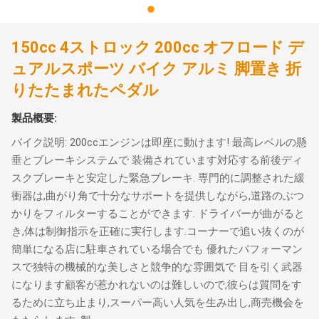
150cc 4ストロック 200cc オフロード デ
ュアルスポーツ バイク アルミ 脚置き 折
りたたまれたペダル
製品概要:
バイク説明: 200ccエンジンは即座に動けます! 最高レベルの懸
垂とブレーキシステムで 装備されています対応する前後ディ
スクブレーキと安定した緊急ブレーキ. 専門的に調整された緩
衝器は,曲がり角で十分なサポートを提供しながら,道路のぶつ
かりをフィルターすることができます. ドライバーが曲がると
き,体は制御指示を正確に実行します.コーナーで追い抜くのが
簡単になる店に駐車されている場合でも 優れたパフォーマン
スで独特の機械的な美しさと競争的な雰囲気で 目を引く武器
になります顧客が惹かれないのは難しいので,彼らは質問をす
るために立ち止まり,スーパー高い人気を生み出し,商売機会を