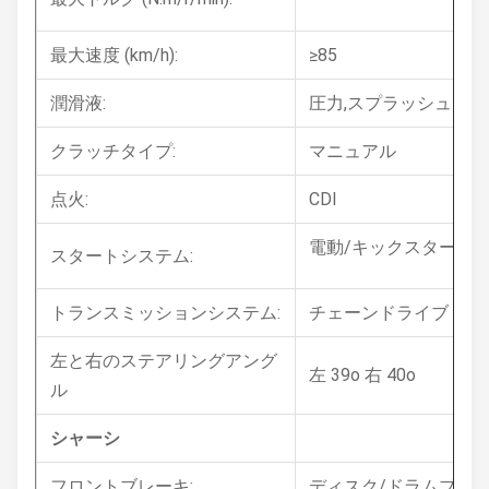
最大速度 (km/h):
≥85
潤滑液:
圧力,スプラッシュ
クラッチタイプ:
マニュアル
点火:
CDI
電動/キックスタート
スタートシステム:
トランスミッションシステム:
チェーンドライブ
左と右のステアリングアング
左 39o 右 40o
ル
シャーシ
フロントブレーキ:
ディスク/ドラムブレ