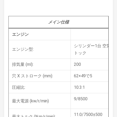
メイン
仕様
エンジン
シリンダー1台 空気冷却
エンジン型:
トック
排気量 (ml):
200
穴 X ストローク (mm):
62×49で5
圧縮比:
10.3:1
9/8500
最大電源 (kw/r/min)
11.0/7500±500
最大トルク (N.m/r/min):