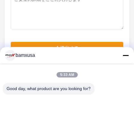
今提出する
bamxusa
5:33 AM
連絡 ください
Good day, what product are you looking for?
電話番号: 0086-23-67898320
メール: bamxvanesa@126.com
クイックリンク
ホーム
製品
ビデオ
企業情報
会社案内
品質管理
お問い合わせ