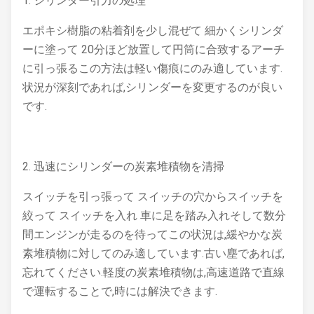
1. シリンダー引力の処理
エポキシ樹脂の粘着剤を少し混ぜて 細かくシリンダ
ーに塗って 20分ほど放置して円筒に合致するアーチ
に引っ張るこの方法は軽い傷痕にのみ適しています.
状況が深刻であれば,シリンダーを変更するのが良い
です.
2. 迅速にシリンダーの炭素堆積物を清掃
スイッチを引っ張って スイッチの穴からスイッチを
絞って スイッチを入れ 車に足を踏み入れそして数分
間エンジンが走るのを待ってこの状況は,緩やかな炭
素堆積物に対してのみ適しています.古い塵であれば,
忘れてください.軽度の炭素堆積物は,高速道路で直線
で運転することで,時には解決できます.