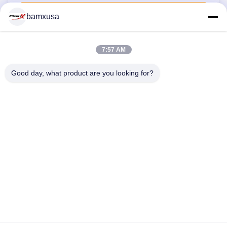
提出
bamxusa
7:57 AM
連絡 ください
Good day, what product are you looking for?
電話番号: 86-23-67898320
メール: bamxvanesa@126.com
クイックリンク
ホーム
製品
ビデオ
企業情報
会社案内
品質管理
お問い合わせ
見積依頼
Blog
私たちをフォローしてください