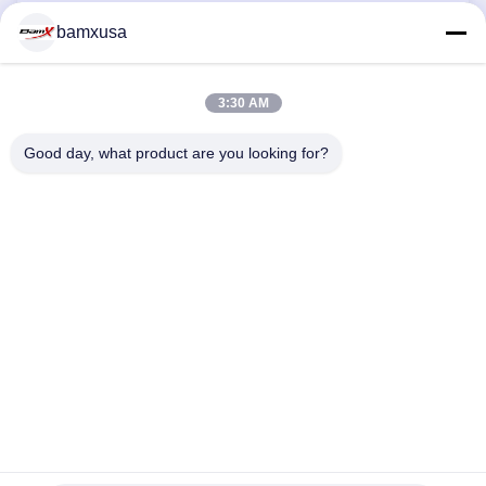
জমা দিন
bamxusa
3:30 AM
আমাদের সাথে যোগাযোগ
Good day, what product are you looking for?
টেলিফোন: 86-23-67898320
ইমেইল: bamxvanesa@126.com
গুরুত্বপূর্ণ সংযোগ
বাড়ি
পণ্য
ভিডিও
আমাদের সম্পর্কে
কারখানা ভ্রমণ
মান নিয়ন্ত্রণ
আমাদের সাথে যোগাযোগ করুন
উদ্ধৃতির জন্য আবেদন
Blog
আমাদের অনুসরণ করো