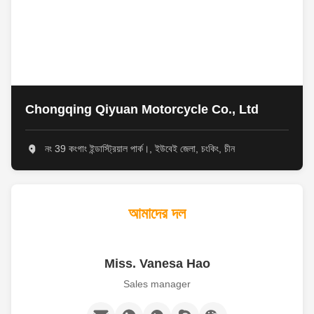
Chongqing Qiyuan Motorcycle Co., Ltd
নং 39 কংগাং ইন্ডাস্ট্রিয়াল পার্ক।, ইউবেই জেলা, চংকিং, চীন
আমাদের দল
Miss. Vanesa Hao
Sales manager