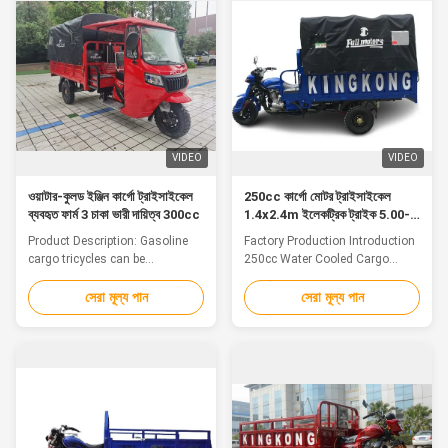
the Cargo Motor Tricycle is an
Type water
ideal choice for transporting
cooled,Singlecylinder,4-stroke
goods and materials. It ...
Starting Mode Kick/Electric
Clutch Manual, wet, multiple ...
VIDEO
VIDEO
ওয়াটার-কুলড ইঞ্জিন কার্গো ট্রাইসাইকেল
250cc কার্গো মোটর ট্রাইসাইকেল
ব্যবহৃত ফার্ম 3 চাকা ভারী দায়িত্ব 300cc
1.4x2.4m ইলেকট্রিক ট্রাইক 5.00-
12 টায়ার গুডস শেড
Product Description: Gasoline
Factory Production Introduction
cargo tricycles can be
250cc Water Cooled Cargo
customized according to your
Motor Tricycle 1.4*2.4m Cargo
needs. The lighting fixtures of
Box 5.00-12 Tyre Goods Shed
সেরা মূল্য পান
সেরা মূল্য পান
the entire tricycle are designed
Details: Main Technical
with LED, with bright lighting
Parameter Engine:250cc Engine
that illuminates the front and
Displacement (ml) 229 Engine
helps you drive safely; The
Type water
seats are designed with high
cooled,Singlecylinder,4-stroke
elastic leather,which ensures
Starting Mode Kick/Electric
long...
Clutch Manual, wet, multiple ...