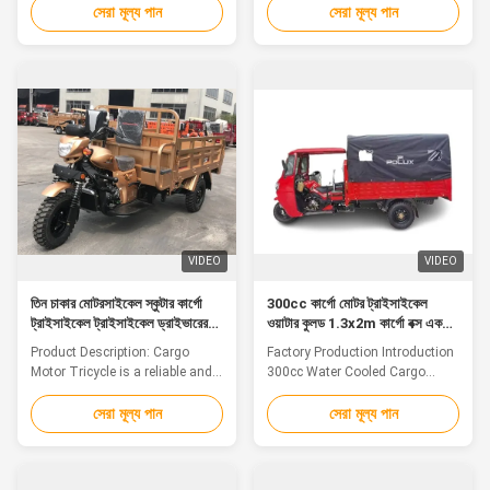
Clutch water Cool Product
crystal light​ Details: BX150ZH
সেরা মূল্য পান
সেরা মূল্য পান
description: ​1. Technology,
Model Number Main Technical
quality and service are the
Parameter engine Factory:
embodiment of the overall
ZONGSHEN Displacement:
capability of the enterprise.
150cc Stroke: 4 Water cooled
Kaizen's goal is to become a
Start model: Electric Manual
model of professional,
clutch Grear-shift model: Five-
standardized and people...
speed loop Shaft ...
VIDEO
VIDEO
তিন চাকার মোটরসাইকেল স্কুটার কার্গো
300cc কার্গো মোটর ট্রাইসাইকেল
ট্রাইসাইকেল ট্রাইসাইকেল ড্রাইভারের
ওয়াটার কুলড 1.3x2m কার্গো বক্স একক
কেবিন ওয়াটার কুলিং সহ পেট্রল টাইপ
সিলিন্ডার ইলেকট্রিক ট্রাইক
Product Description: Cargo
Factory Production Introduction
Motor Tricycle is a reliable and
300cc Water Cooled Cargo
stylish mode of transportation
Motor Tricycle 1.3*2m Cargo
for people who want to move a
Box 5.00-13 Tyre Whole Shed
সেরা মূল্য পান
সেরা মূল্য পান
large amount of cargo quickly
Details: Main Technical
and efficiently. With its large
Parameter Engine:300cc Engine
capacity and high load capacity,
Displacement (ml) 270 Engine