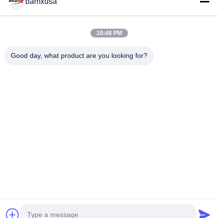
bamxusa
10:48 PM
আমাদের সাথে যোগাযোগ
Good day, what product are you looking for?
টেলিফোন: 86-23-67898320
ইমেইল: bamxvanesa@126.com
গুরুত্বপূর্ণ সংযোগ
বাড়ি
পণ্য
ভিডিও
আমাদের সম্পর্কে
কারখানা ভ্রমণ
মান নিয়ন্ত্রণ
আমাদের সাথে যোগাযোগ করুন
উদ্ধৃতির জন্য আবেদন
Blog
আমাদের অনুসরণ করো
© 2026 Chongqing Qiyuan Motorcycle Co., Ltd. All Rights Reserved.