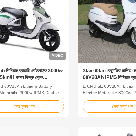
VIDEO
 লিথিয়াম ব্যাটারি মোটরবাইক 3000w
3kw 60km বৈদ্যুতিক চালিত ম
km/H ডাবল ডিস্ক ব্রেক
60V28Ah IPMS লিথিয়াম ব্যাটা
কেল
ব্রেক
d 60V28Ah Lithium Battery
E-CRUISE 60V28Ah Lithium
c Motorbike 3000w IPMS Double
Electric Motorbike 3000w 
ke Details: Main Specification
Disc Details: MAIN SPECI
Y BATTERY LITHIUM
BATTERY BATTERY SILIC
সেরা মূল্য পান
সেরা মূল্য পান
TY 60V28Ah LG BATTERY
CAPACITY 60V20Ah 60V2
 16.7 CHARGE TIME(HOURS) 5
WEIGHT 35 16.7 CHARGE
ER 60V5A NUMBER OF
TIME(HOURS) 8 4 CHARG
 1000 INPUT POWER
60V5A NUMBER OF CHARG