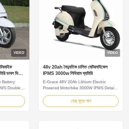
VIDEO
VIDEO
োটরবাইক
48v 20ah বৈদ্যুতিক চালিত মোটরসাইকেল
রি ডাবল ডিস্ক
IPMS 3000w লিথিয়াম ব্যাটারি
 Battery
E-Grace 48V 20Ah Lithium Electric
IPMS Double
Powered Motorbike 3000W IPMS Details:
FICATION
MAIN SPECIFICATION BATTERY
ON LITHIUM
BATTERY SILICON LITHIUM CAPACITY
সেরা মূল্য পান
8Ah BATTERY
72V20Ah 48V20Ah BATTERY WEIGHT
42 9 CHARGE TIME(HOURS) 8 4
ER 60V2.5A
CHARGER 72V2.5A 48V5A NUMBER OF
E 300 1000
CHARGE 300 600 INPUT POWER