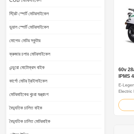
CUB মোটরসাইকেল
স্ট্রিট স্পোর্ট মোটরসাইকেল
ডুয়াল স্পোর্ট মোটরসাইকেল
মোপেড মোটর স্কুটার
ক্রুজার চপার মোটরসাইকেল
এন্ডুরো মোটোক্রস বাইক
60v 28ah
IPMS 45
কার্গো মোটর ট্রাইসাইকেল
মোটরসাই
E-Legen
Electri
মোটরবাইকের খুচরা যন্ত্রাংশ
Disc Bra
BATTER
বৈদ্যুতিক চালিত বাইক
CAPACI
WEIGHT
বৈদ্যুতিক চালিত মোটরবাইক
CHARG
CHARGE