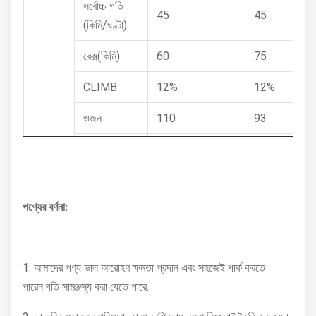
সর্বোচ্চ গতি
45
45
(কিমি/ঘণ্টা)
রেঞ্জ(কিমি)
60
75
CLIMB
12%
12%
ওজন
110
93
পাগড়ি
3.50-10
3.50-10
বিস্তারিত
ব্রেক
ডিস্ক / ড্রাম
DISC/DISC
পণ্যের বর্ণনা:
SIZE(MM)
1860*720*1190
1860*720*1
হুইল বেস(মিমি)
1340
1340
1. আমাদের পণ্য ভাল আরোহণ ক্ষমতা প্রদান এবং সহজেই পার্ক করতে
গ্রাউন্ড
110
110
পারেন.গতি সামঞ্জস্য করা যেতে পারে.
ক্লিয়ারেন্স
(মিমি)