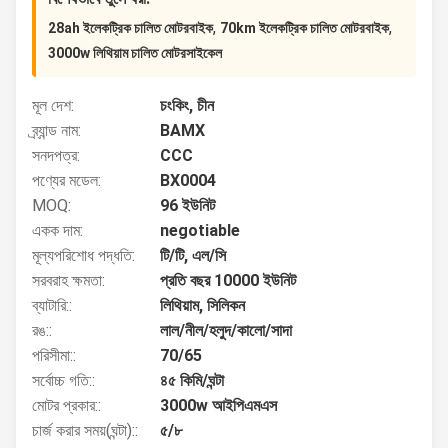
,
,
28ah ইলেকট্রিক চালিত মোটরবাইক
70km ইলেকট্রিক চালিত মোটরবাইক
3000w লিথিয়াম চালিত মোটরসাইকেল
মূল দেশ:
চংকিং, চীন
ব্র্যান্ড নাম:
BAMX
সনদপত্র:
CCC
পণ্যের মডেল:
BX0004
MOQ:
96 ইউনিট
একক দাম:
negotiable
মূল্যপরিশোধ পদ্ধতি:
টি/টি, এল/সি
সরবরাহ ক্ষমতা:
প্রতি বছর 10000 ইউনিট
ব্যাটারি::
লিথিয়াম, সিলিকন
রঙ::
লাল/নীল/হলুদ/কালো/সাদা
পরিসীমা::
70/65
সর্বোচ্চ গতি::
৪৫ কিমি/ঘন্টা
মোটর প্রকার::
3000w আইপিএমএস
চার্জ করার সময়(ঘন্টা)::
৫/৮