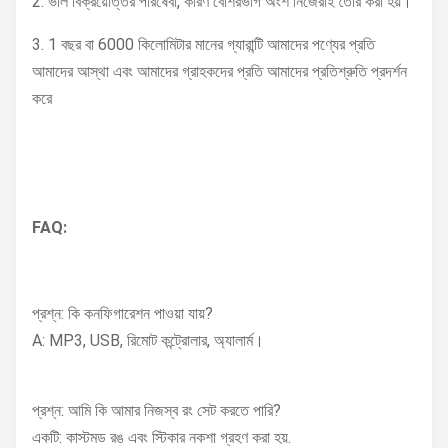
2. ভাল বিক্রয়োত্তর পরিষেবা, কারণ বেশিরভাগ অংশ নিজেরাই তৈরি করা হয়।
সর্বোচ্চ লোড
150
150
(কেজি)
3. 1 বছর বা 6000 কিলোমিটার মানের গ্যারান্টি আমাদের পণ্যের প্রতি
আমাদের আস্থা এবং আমাদের গ্রাহকদের প্রতি আমাদের প্রতিশ্রুতি প্রদর্শন
করে
FAQ:
প্রশ্ন: কি কনফিগারেশন পাওয়া যায়?
A: MP3, USB, রিমোট কন্ট্রোলার, অ্যালার্ম।
প্রশ্ন: আমি কি আমার নিজস্ব রং সেট করতে পারি?
একটি: কাস্টমড রঙ এবং স্টিকার নকশা গ্রহণ করা হয়.