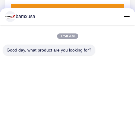
এখনই জমা দিন
bamxusa
1:58 AM
আমাদের সাথে যোগাযোগ
Good day, what product are you looking for?
টেলিফোন: 0086-23-67898320
ইমেইল: bamxvanesa@126.com
গুরুত্বপূর্ণ সংযোগ
বাড়ি
পণ্য
ভিডিও
আমাদের সম্পর্কে
কারখানা ভ্রমণ
মান নিয়ন্ত্রণ
আমাদের সাথে যোগাযোগ করুন
উদ্ধৃতির জন্য আবেদন
ব্লগ
আমাদের অনুসরণ করো