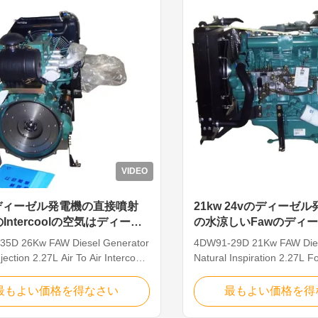
...
VIDEO
wディーゼル発電機の直接噴射
21kw 24vのディーゼル発
LのIntercoolの空気はディーゼ
の水涼しいFawのディ
機を冷却した
35D 26Kw FAW Diesel Generator
4DW91-29D 21Kw FAW Dies
njection 2.27L Air To Air Intercool
Natural Inspiration 2.27L F
 Main Specification Brand: FAW
Cool Details: Main Specific
acity(L): 9 Model: 4DW92-35D Oil
FAW Oil capacity(L): 9 Mo
最もよい価格を得なさい
最もよい価格を得
e: 345 Cylinder arrangement: L
29D Oil pressure: 345 Cyli
l temperature: 121 Displacement:
arrangement: L type Oil te