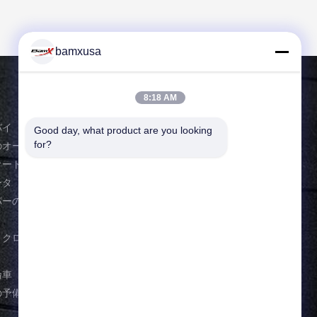
bamxusa
8:18 AM
連絡 ください
バイ
Good day, what product are you looking 
電話番号: 86-23-67898320
for?
のオートバイ
メール:
bamxvanesa@126.com
オートバイ
ータ
追加: 第39 Konggangの工業団地。、渝北
パーのオート
区、重慶、中国
トクロス・バ
輪車
の予備品