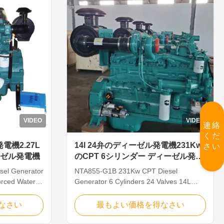
VIDEO
VIDEO
連絡
くだ
電機2.27L
14l 24弁のディーゼル発電機231Kw
さい
ーゼル発電機
のCPT 6シリンダー ディーゼル発電
機
el Generator
NTA855-G1B 231Kw CPT Diesel
orced Water
Generator 6 Cylinders 24 Valves 14L
ation Brand:
Displacement Details: Main Specification
del: 4DW91-
Brand: CPT Gear ratio: 32:1 Model:
なさい
最もよい価格を得なさい
nder
NTA855-G1B Idle speed: 800r/min
mperature:
Cylinder arrangement: L type / in-line