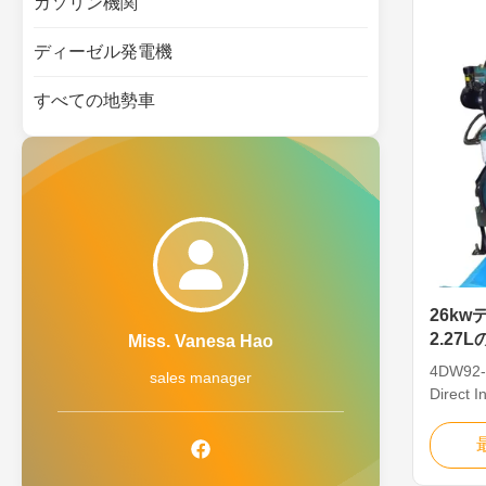
ガソリン機関
mode...
ディーゼル発電機
すべての地勢車
26k
2.27
Miss. Vanesa Hao
ル発電
4DW92-
sales manager
Direct I
Details:
Oil cap
pressur
type Oi