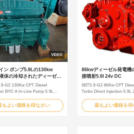
VIDEO
ン ポンプ5.9Lの130kw
86kwディーゼル発電機
の液体の冷却されたディーゼル
接噴射5.9l 24v DC
YC A
.9-G2 130Kw CPT Diesel
6BT5.9-G2 86Kw CPT Diese
or BYC A In-Line Pump 5.9L
Turbo Direct Injection 5.9L
oling Details: Main Specification
Details: Main Specification
PT Oil capacity(L): 16.4 Model:
Oil capacity(L): 16.4 Model
最もよい価格を得なさい
最もよい価格を得
9-G2 Oil pressure: 345 Cylinder
G2 Oil pressure: 345 Cylind
ment: L type Oil temperature:
arrangement: L type Oil te
placement: 5.9L Fuel system:
121 Displacement: 5.9L Fue
-line pump Cylinder: 6 Cooling
Direct injection Cylinder: 6