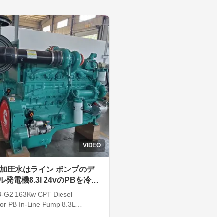
el system: Direct Injection
121 Displacement: 2.27L F
: 4 Cooling mode: ...
Direct Injection Cylinder: 4
...
VIDEO
Kw加圧水はライン ポンプのデ
発電機8.3l 24vのPBを冷却
3-G2 163Kw CPT Diesel
or PB In-Line Pump 8.3L
zed Water Air Cool Details: Main