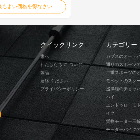
ation Brand: CPT Oil capacity(L):
最もよい価格を得なさい
del: 6CTA8.3-G2 Oil pressure:
 Cylinder arrangement: L type
perature: 121 Displacement: 8.3L
tem: PB in-line pump Cylinder: 6
クイックリンク
カテゴリー
家へ
カブスのオート
わたしたち に つい て
通りのスポーツ
製品
二重スポーツの
連絡 ください
モペットのスク
プライバシーポリシー
巡洋艦のチョッ
バイ
エンドゥロ・モ
イク
貨物モーター三
モーターバイク