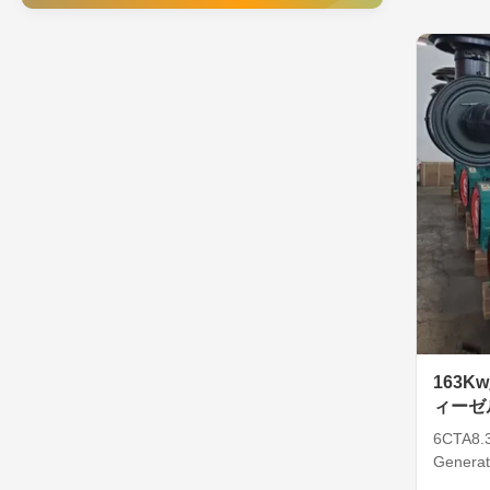
2.27L Fu
Cylinder
163
ィーゼル
した
6CTA8.
Generat
Pressuri