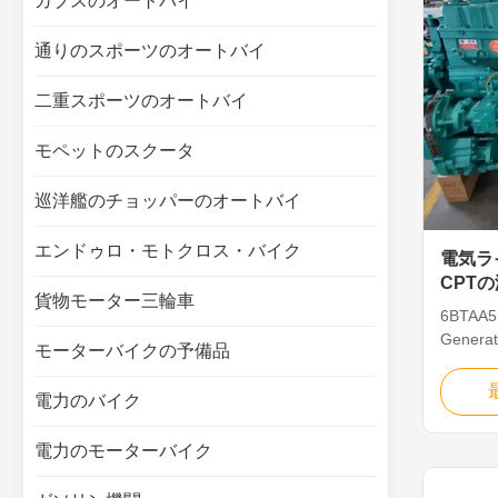
カブスのオートバイ
通りのスポーツのオートバイ
二重スポーツのオートバイ
モペットのスクータ
巡洋艦のチョッパーのオートバイ
エンドゥロ・モトクロス・バイク
電気ライ
CPT
貨物モーター三輪車
発電機B
6BTAA5
Generat
モーターバイクの予備品
Water Co
Brand: C
電力のバイク
6BTAA5.
arrange
電力のモーターバイク
121 Dis
BYC A in