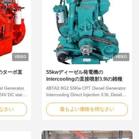
VIDEO
VIDEO
のターボ直
55kwディーゼル発電機の
Intercoolingの直接噴射3.9lの雑種
l Generator
4BTA3.9G2 55Kw CPT Diesel Generator
 24V DC start
Intercooling Direct Injection 3.9L Details:
 Brand: CPT
Main Specification Brand: CPT Oil
: 6BTAA5.9-
capacity(L): 9 Model: 6BTAA5.9-G2 Oil
なさい
最もよい価格を得なさい
er
pressure: 345 Cylinder arrangement: L
mperature:
type Oil temperature: 121 Displacement:
l system:
3.9L Fuel system: NYC A In-line Cylinder:
 Cooling mode:
4 Cooling mode: Forced water ...