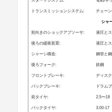
スタートシステム:
電動/キ
トランスミッションシステム:
チェーン
シャ
前向きのショックアブソーサ:
液圧とス
後ろの緩衝装置:
液圧とス
シャーシ構造:
鋼管と鋼
後ろフォーク:
鉄鋼
フロントブレーキ:
ディスク
バックブレーキ:
ドラムブ
前タイヤ:
2.5〜18
バックタイヤ:
3.00-17