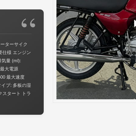
 モーターサイク
主要仕様 エンジン
量 (ml):
:1 最大電源
5/7500 最大速度
チタイプ: 多板の湿
ックスタート トラ