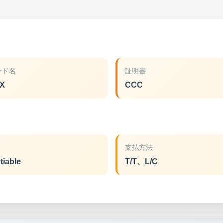
ンド名
証明書
X
CCC
支払方法
tiable
T/T、L/C