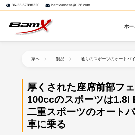
86-23-67898320
bamxvanesa@126.com
ホー
家へ
製品
通りのスポーツのオートバ
厚くされた座席前部フ
100ccのスポーツは1.8l 
二重スポーツのオート
車に乗る