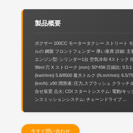
製品概要
ボクサー 100CC モータータクシー ストリート
ルの 鋼製 フロントフェンダー 厚い座席 詳細: 
エンジン型: シリンダー1台 空気冷却 4ストック 排気
98ml 穴 X ストローク (mm): 50*498 圧縮比: 9.5
(kw/r/min) 5.8/8500 最大トルク (N.m/r/min): 6.
(km/h): ≥90 潤滑液: 圧力,スプラッシュ クラッ
合せ装置 点火: CDI スタートシステム: 電動/キ
ンスミッションシステム: チェーンドライブ ...
今
す
ぐ
問
い
合
わ
せ