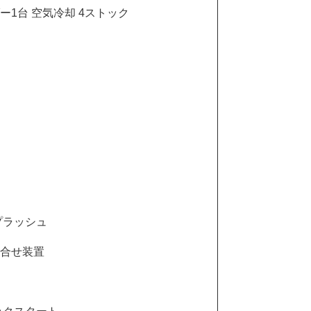
ー1台 空気冷却 4ストック
プラッシュ
合せ装置