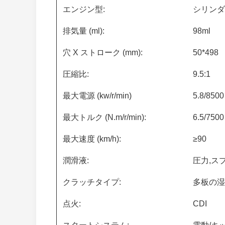
エンジン型:
シリンダ
排気量 (ml):
98ml
穴 X ストローク (mm):
50*498
圧縮比:
9.5:1
最大電源 (kw/r/min)
5.8/8500
最大トルク (N.m/r/min):
6.5/7500
最大速度 (km/h):
≥90
潤滑液:
圧力,ス
クラッチタイプ:
多板の湿
点火:
CDI