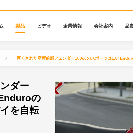
ム
製品
ビデオ
企業情報
会社案内
品
イ
厚くされた座席前部フェンダー100ccのスポーツは1.8l En
ェンダー
Enduroの
バイを自転