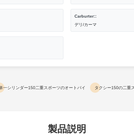
Carburter::
デリ/カーマ
単一シリンダー150二重スポーツのオートバイ
タクシー150の二重
製品説明