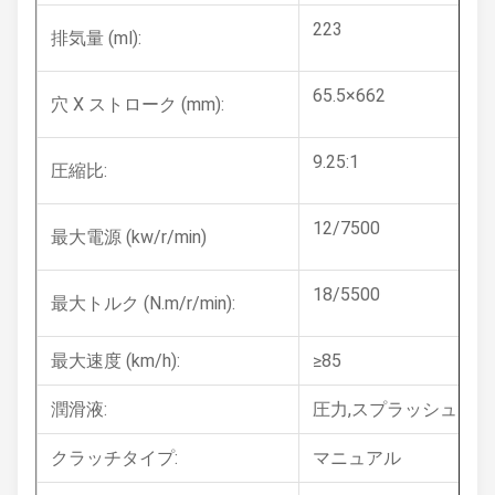
223
排気量 (ml):
65.5×662
穴 X ストローク (mm):
9.25:1
圧縮比:
12/7500
最大電源 (kw/r/min)
18/5500
最大トルク (N.m/r/min):
最大速度 (km/h):
≥85
潤滑液:
圧力,スプラッシュ
クラッチタイプ:
マニュアル