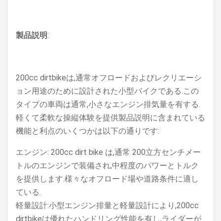
製品説明
:
200cc dirtbikeは,通常オフロードおよびレクリエーシ
ョン用途のために設計された小型バイクである.この
タイプの車両は通常,小さなエンジン排気量を有する.
軽くて柔軟な操縦体験を提供製品説明に含まれている
機能と利点のいくつかは以下の通りです:
エンジン: 200cc dirt bike は,通常 200立方センチメー
トルのエンジンで装備され,中程度のパワーとトルク
を提供します.様々なオフロード場や道路条件に適し
ている.
軽量設計:小型エンジン排量と軽量設計により,200cc
dirtbikeは優れたハンドリング性能を有し,ライダーが