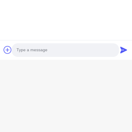
Q: オードメーターの種類は?
A: デジタル・オデメーターと機械・オデメーター
Tag:
単一シリンダー電気開始の二重スポーツのバイク
塗られたスポーツのenduroのオートバイ
Photo
着色されたenduroの二重スポーツ
Video Call
Audio Call
問い合わせを送る
名前 *