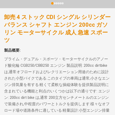
卸売 4 ストック CDI シングル シリンダー
バランス シャフト エンジン 200cc ガソ
リン モーターサイクル 成人 急速 スポー
ツ
製品概要:
プライム・デュアル・スポーツ・モーターサイクルのアノー
ド酸化輪 CGB250/CBB250 エンジン 製品説明: 200cc dirtbike
は,通常オフロードおよびレクリエーション用途のために設計
された小型バイクである.このタイプの車両は通常,小さなエン
ジン排気量を有する.軽くて柔軟な操縦体験を提供製品説明に
含まれている機能と利点のいくつかは以下の通りです: エンジ
ン: 200cc dirt bike は,通常 200立方センチメートルのエンジン
で装備され,中程度のパワーとトルクを提供します.様々なオフ
ロード場や道路条件に適している.軽量設計:小型エンジン排量