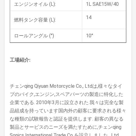
エンジンオイル (L):
1L SAE15W/40
14
燃料タンク容量 (L):
ロールアングル (°)
10°
工場紹介:
チェンqing Qiyuan Motorcycle Co., Ltdは,様々なタイ
プのバイク,エンジン,スペアパーツの製造に特化した
企業である. 2010年3月に設立された.我々は完全な製
品組成を持っています国内外の顧客に要求される様々
な種類の試験報告と認証を提供します. 顧客の異なる
製品とサービスのニーズを満たすために,チェンqing
Sonics International Trade Co を設立しました., Ltd