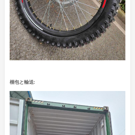
梱包と輸送: