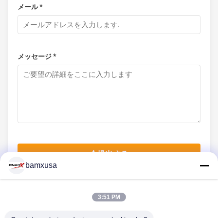
メール *
メッセージ *
今提出する
bamxusa
3:51 PM
連絡 ください