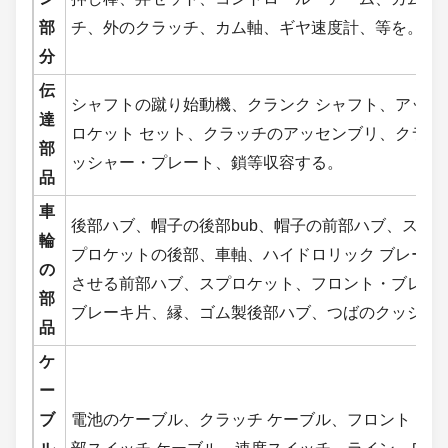
部
チ、外のクラッチ、カム軸、ギヤ速度計、等を。
分
伝
シャフトの蹴り始動機、クランク シャフト、アッセ
達
ロケット セット、クラッチのアッセンブリ、クラッ
部
ッシャー・プレート、鎖等収容する。
品
車
後部ハブ、帽子の後部bub、帽子の前部ハブ、ステ
輪
プロケットの後部、車軸、ハイドロリック ブレーキ
の
させる前部ハブ、スプロケット、フロント・ブレーキ
部
ブレーキ片、縁、ゴム製後部ハブ、つばのクッショ
品
ケ
ー
ブ
電池のケーブル、クラッチ ケーブル、フロント・ブ