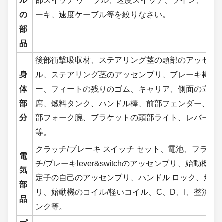
ル
部スイッチ ケーブル、速度スイッチ、ライン、ワイ
の
ーキ、速度ケーブル等を絞りなさい。
部
品
後部衝撃吸収材、ステアリング茎の頭部のアッセン
身
ル、ステアリング茎のアッセンブリ、ブレーキ棒、ブ
体
ー、フィートの残りのゴム、キャリア、側面の立場
部
席、燃料タンク、ハンドル棒、前部フェンダー、前
分
部フォーク腕、ブラケットの頭部ライト、レバー セ
等。
クラッチ/ブレーキ スイッチ セット、電池、フラ
電
チ/ブレーキlever&switchのアッセンブリ、始動
気
定子の自己のアッセンブリ、ハンドル ロック、燃料
部
リ、始動機のコイル/軽いコイル、C、D、I、整流
品
ンク等。