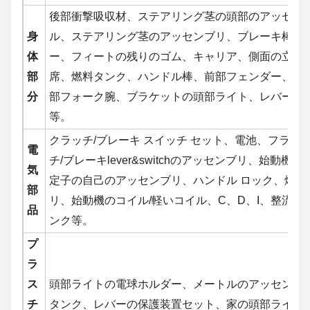
後部衝撃吸収材、ステアリング茎の頭部のアッセン
身
ル、ステアリング茎のアッセンブリ、ブレーキ棒、ブ
体
ー、フィートの残りのゴム、キャリア、側面の立場
部
席、燃料タンク、ハンドル棒、前部フェンダー、前
分
部フォーク腕、ブラケットの頭部ライト、レバー セ
等。
クラッチ/ブレーキ スイッチ セット、電池、フラ
電
チ/ブレーキlever&switchのアッセンブリ、始動
気
定子の自己のアッセンブリ、ハンドル ロック、燃料
部
リ、始動機のコイル/軽いコイル、C、D、I、整流
品
ンク等。
プ
ラ
ス
頭部ライトの電球ホルダー、メートルのアッセンブ
チ
タンク、レバーの保護装置セット、家の頭部ライト