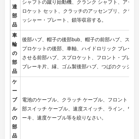
シャフトの蹴り始動機、クランク シャフト、アッセ
達
ロケット セット、クラッチのアッセンブリ、クラッ
部
ッシャー・プレート、鎖等収容する。
品
車
後部ハブ、帽子の後部bub、帽子の前部ハブ、ステ
輪
プロケットの後部、車軸、ハイドロリック ブレーキ
の
させる前部ハブ、スプロケット、フロント・ブレーキ
部
ブレーキ片、縁、ゴム製後部ハブ、つばのクッショ
品
ケ
ー
ブ
電池のケーブル、クラッチ ケーブル、フロント・ブ
ル
部スイッチ ケーブル、速度スイッチ、ライン、ワイ
の
ーキ、速度ケーブル等を絞りなさい。
部
品