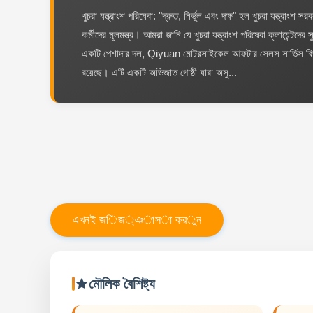
খুচরা যন্ত্রাংশ পরিষেবা: "দ্রুত, নির্ভুল এবং দক্ষ" হল খুচরা যন্ত্রাং
কর্মীদের মূলমন্ত্র। আমরা জানি যে খুচরা যন্ত্রাংশ পরিষেবা ক্লায়েন্টদের স
একটি পেশাদার দল, Qiyuan মোটরসাইকেল আফটার সেলস সার্ভিস বিভ
রয়েছে। এটি একটি অভিজাত গোষ্ঠী যারা অসু...
এ
খ
ন
ই
জ
ি
জ
্
ঞ
া
স
া
ক
র
ু
ন
মৌলিক বৈশিষ্ট্য