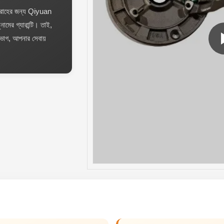
শ সরবরাহের জন্য Qiyuan
ুনামের গ্যারান্টি। তাই,
াগ, আপনার সেবায়