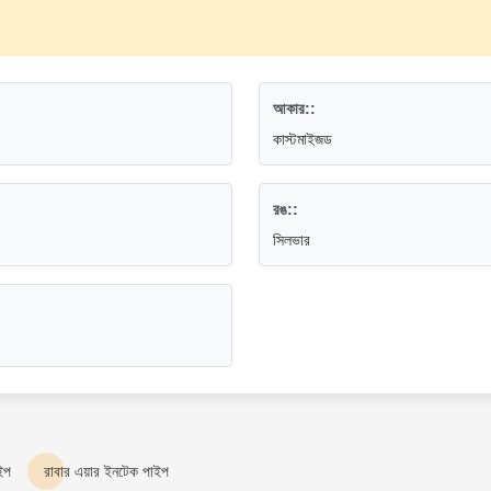
আকার::
কাস্টমাইজড
রঙ::
সিলভার
াইপ
রাবার এয়ার ইনটেক পাইপ