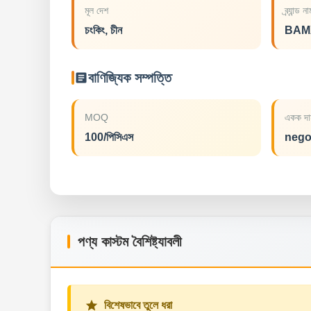
মূল দেশ
ব্র্যান্ড ন
চংকিং, চীন
BAM
বাণিজ্যিক সম্পত্তি
MOQ
একক দা
100/পিসিএস
nego
পণ্য কাস্টম বৈশিষ্ট্যাবলী
বিশেষভাবে তুলে ধরা