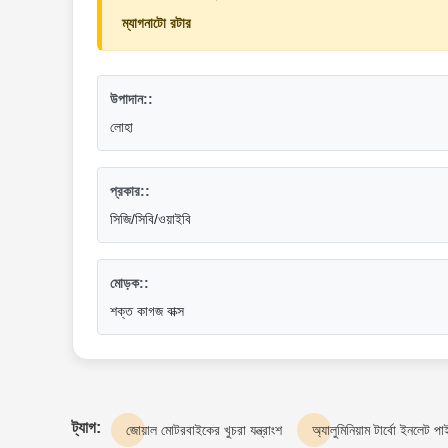
ম্যাগনাটো রটার
উপাদান::
লোহা
প্রকার::
সিজি/সিবি/ওয়াইবি
মোড়ক::
শক্ত কাগজ বাক্স
ট্যাগ:
জোয়াল মোটরবাইকের খুচরা যন্ত্রাংশ
অ্যালুমিনিয়াম টার্বো ইনলেট প