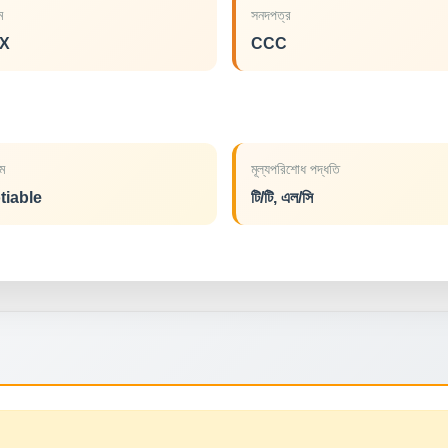
াম
সনদপত্র
X
CCC
ম
মূল্যপরিশোধ পদ্ধতি
tiable
টি/টি, এল/সি