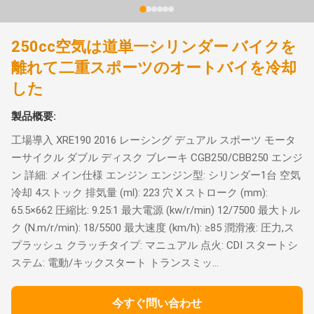
250cc空気は道単一シリンダー バイクを
離れて二重スポーツのオートバイを冷却
した
製品概要:
工場導入 XRE190 2016 レーシング デュアル スポーツ モータ
ーサイクル ダブル ディスク ブレーキ CGB250/CBB250 エンジ
ン 詳細: メイン仕様 エンジン エンジン型: シリンダー1台 空気
冷却 4ストック 排気量 (ml): 223 穴 X ストローク (mm):
65.5×662 圧縮比: 9.25:1 最大電源 (kw/r/min) 12/7500 最大トル
ク (N.m/r/min): 18/5500 最大速度 (km/h): ≥85 潤滑液: 圧力,ス
プラッシュ クラッチタイプ: マニュアル 点火: CDI スタートシ
ステム: 電動/キックスタート トランスミッ...
今すぐ問い合わせ