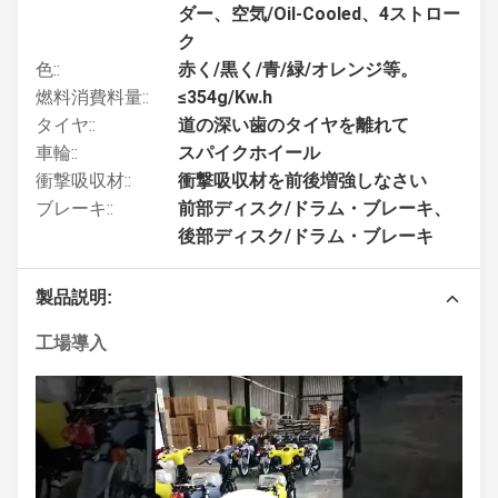
ダー、空気/Oil-Cooled、4ストロー
ク
色::
赤く/黒く/青/緑/オレンジ等。
燃料消費料量::
≤354g/Kw.h
タイヤ::
道の深い歯のタイヤを離れて
車輪::
スパイクホイール
衝撃吸収材::
衝撃吸収材を前後増強しなさい
ブレーキ::
前部ディスク/ドラム・ブレーキ、
後部ディスク/ドラム・ブレーキ
製品説明:
工場導入