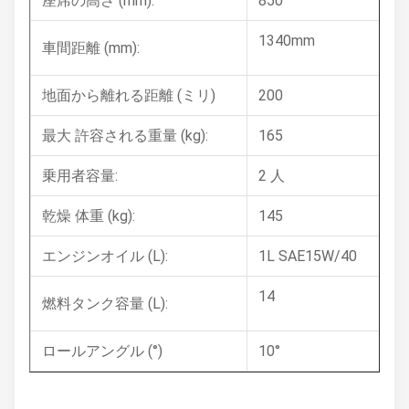
座席の高さ (mm):
850
1340mm
車間距離 (mm):
地面から離れる距離 (ミリ)
200
最大 許容される重量 (kg):
165
乗用者容量:
2 人
乾燥 体重 (kg):
145
エンジンオイル (L):
1L SAE15W/40
14
燃料タンク容量 (L):
ロールアングル (°)
10°