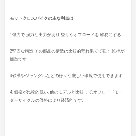
モットクロスバイクの主な利点は:
1強力で 強力な出力があり 登りやオフロードを 容易にする
2堅固な構造.その部品の構造は比較的荒れ果てて強く,維持が
簡単です.
3砂漠やジャングルなどの様々な厳しい環境で使用できます.
4. 価格が比較的低い. 他のモデルと比較して,オフロードモー
ターサイクルの価格はより経済的です.