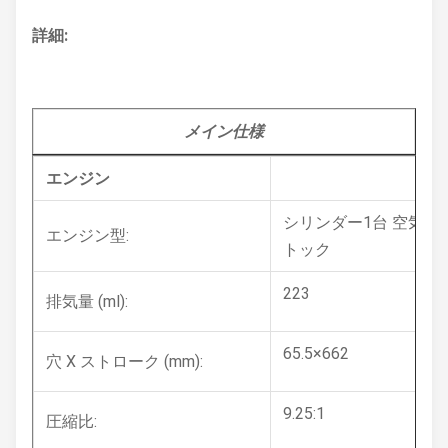
詳細:
メイン
仕様
エンジン
シリンダー1台 空気冷却
エンジン型:
トック
223
排気量 (ml):
65.5×662
穴 X ストローク (mm):
9.25:1
圧縮比: