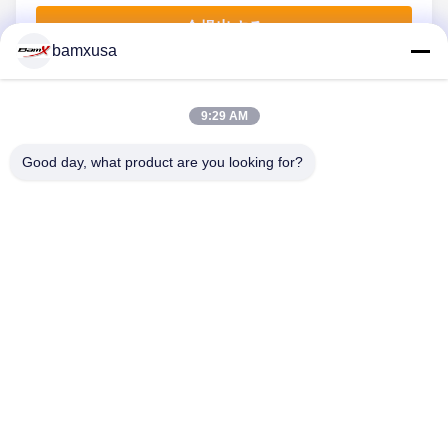
今提出する
bamxusa
9:29 AM
連絡 ください
Good day, what product are you looking for?
電話番号: 0086-23-67898320
メール: bamxvanesa@126.com
クイックリンク
ホーム
製品
ビデオ
企業情報
会社案内
品質管理
お問い合わせ
見積依頼
ブログ
私たちをフォローしてください