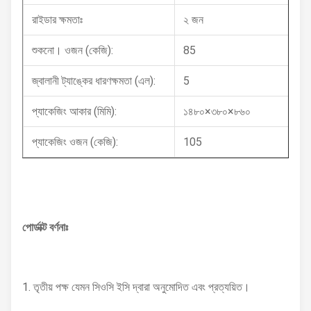
রাইডার ক্ষমতাঃ
২ জন
শুকনো। ওজন (কেজি):
85
জ্বালানী ট্যাঙ্কের ধারণক্ষমতা (এল):
5
প্যাকেজিং আকার (মিমি):
১৪৮০×৩৮০×৮৬০
প্যাকেজিং ওজন (কেজি):
105
পোর্ডাক্ট বর্ণনাঃ
1. তৃতীয় পক্ষ যেমন সিওসি ইসি দ্বারা অনুমোদিত এবং প্রত্যয়িত।