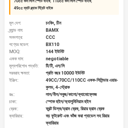
,
,
70cc কম সিসি স্পোর্ট বাইক
110cc কম সিসি স্পোর্ট বাইক
49cc ম্যাট ব্ল্যাক স্ট্রিট বাইক
মূল দেশ:
চংকিং, চীন
ব্র্যান্ড নাম:
BAMX
সনদপত্র:
CCC
পণ্যের মডেল:
BX110
MOQ:
144 ইউনিট
একক দাম:
negotiable
মূল্যপরিশোধ পদ্ধতি:
টি/টি, এল/সি
সরবরাহ ক্ষমতা:
প্রতি বছর 10000 ইউনিট
ইঞ্জিন::
49CC/70CC/110CC একক-সিলিন্ডার এয়ার-
কুলড, 4-স্ট্রোক
রঙ::
লাল/নীল/সবুজ/কালো/ক্যামোফ্লেজ
চাকা::
স্পোক হুইল/অ্যালুমিনিয়াম হুইল
ব্রেক::
ফ্রন্ট ডিস্ক/ড্রাম ব্রেক, রিয়ার ড্রাম ব্রেক
ক্যারিয়ার::
বড় ফুটরেস্ট এবং ভাঁজ করা প্যাডেল সহ রিয়ার
ক্যারিয়ার