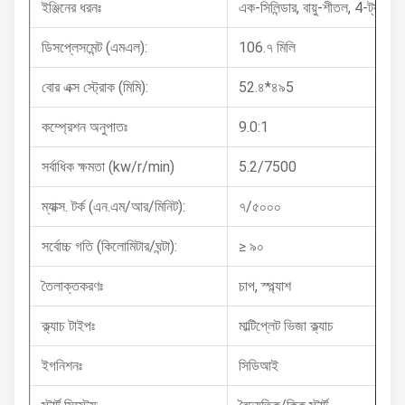
ইঞ্জিনের ধরনঃ
এক-সিলিন্ডার, বায়ু-শীতল, 4-ট্যাক্ট
ডিসপ্লেসমেন্ট (এমএল):
106.৭ মিলি
বোর এক্স স্ট্রোক (মিমি):
52.৪*৪৯5
কম্প্রেশন অনুপাতঃ
9.0:1
সর্বাধিক ক্ষমতা (kw/r/min)
5.2/7500
ম্যাক্স. টর্ক (এন.এম/আর/মিনিট):
৭/৫০০০
সর্বোচ্চ গতি (কিলোমিটার/ঘন্টা):
≥ ৯০
তৈলাক্তকরণঃ
চাপ, স্প্ল্যাশ
ক্ল্যাচ টাইপঃ
মাল্টিপ্লেট ভিজা ক্ল্যাচ
ইগনিশনঃ
সিডিআই