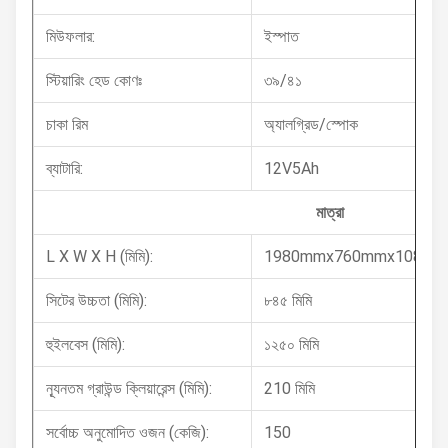
মিউফলার:
ইস্পাত
স্টিয়ারিং হেড কোণঃ
৩৯/৪১
চাকা রিম
অ্যালগ্রিড/স্পোক
ব্যাটারি:
12V5Ah
মাত্রা
L X W X H (মিমি):
1980mmx760mmx1080m
সিটের উচ্চতা (মিমি):
৮৪৫ মিমি
হুইলবেস (মিমি):
১২৫০ মিমি
ন্যূনতম গ্রাউন্ড ক্লিয়ারেন্স (মিমি):
210 মিমি
সর্বোচ্চ অনুমোদিত ওজন (কেজি):
150