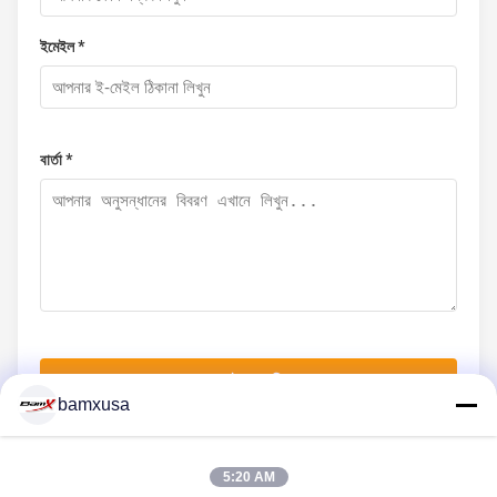
ইমেইল *
বার্তা *
এখনই জমা দিন
bamxusa
5:20 AM