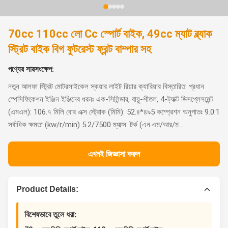
70cc 110cc লো Cc স্পোর্ট বাইক, 49cc ম্যাট ব্ল্যাক
স্ট্রিট বাইক বিগ ফুটরেস্ট ফ্রন্ট বাম্পার সহ
পণ্যের সারসংক্ষেপ:
নতুন আলফা স্ট্রিট মোটরসাইকেল স্কয়ার লাইট রিয়ার ক্যারিয়ার বিস্তারিত: প্রধান
স্পেসিফিকেশন ইঞ্জিন ইঞ্জিনের ধরনঃ এক-সিলিন্ডার, বায়ু-শীতল, 4-ট্যাক্ট ডিসপ্লেসমেন্ট
(এমএল): 106.৭ মিলি বোর এক্স স্ট্রোক (মিমি): 52.৪*৪৯5 কম্প্রেশন অনুপাতঃ 9.0:1
সর্বাধিক ক্ষমতা (kw/r/min) 5.2/7500 ম্যাক্স. টর্ক (এন.এম/আর/ম...
এখনই জিজ্ঞাসা করুন
Product Details:
বিশেষভাবে তুলে ধরা: