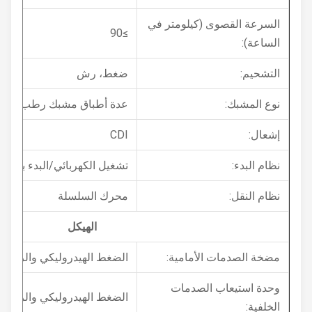
السرعة القصوى (كيلومتر في
≥90
الساعة):
التشحيم:
ضغط، رش
نوع المشبك:
عدة أطباق مشبك رطب
إشعال:
CDI
نظام البدء:
تشغيل الكهربائي/البدء بالركل
نظام النقل:
محرك السلسلة
الهيكل
مضخة الصدمات الأمامية:
الضغط الهيدروليكي والربيع
وحدة استيعاب الصدمات
الضغط الهيدروليكي والربيع
الخلفية: