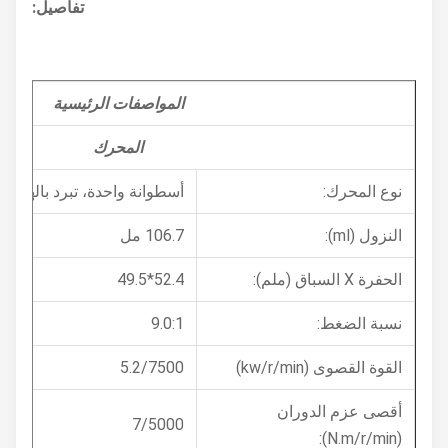
تفاصيل:
المواصفات الرئيسية
المحرك
نوع المحرك:
أسطوانة واحدة، تبرد بالهواء، أربع
النزول (ml):
106.7 مل
الحفرة X السباق (ملم):
52.4*49.5
نسبة الضغط:
9.0:1
القوة القصوى (kw/r/min)
5.2/7500
أقصى عزم الدوران
7/5000
(N.m/r/min):