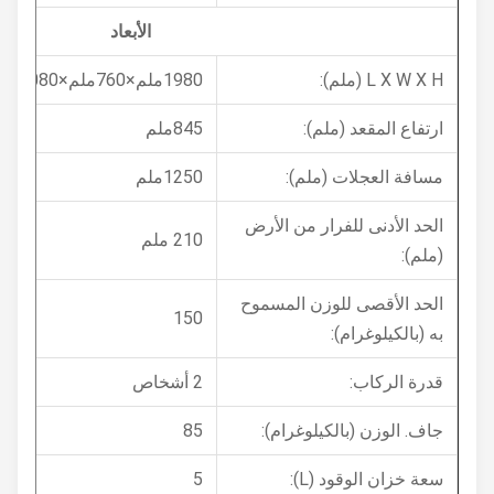
الأبعاد
L X W X H (ملم):
1980ملم×760ملم×1080ملم
ارتفاع المقعد (ملم):
845ملم
مسافة العجلات (ملم):
1250ملم
الحد الأدنى للفرار من الأرض
210 ملم
(ملم):
الحد الأقصى للوزن المسموح
150
به (بالكيلوغرام):
قدرة الركاب:
2 أشخاص
جاف. الوزن (بالكيلوغرام):
85
سعة خزان الوقود (L):
5