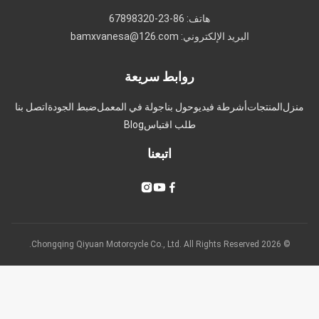
هاتف: 86-23-67898320
البريد الإلكتروني: bamxvanesa@126.com
روابط سريعة
زل
المنتجات
أشرطة فيديو
حول بنا
جولة في المعمل
ضبط الجودة
اتصل بنا
طلب اقتباس
Blog
اتبعنا
© 2026 Chongqing Qiyuan Motorcycle Co., Ltd. All Rights Reserved.