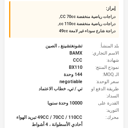
إبراز:
,
دراجات رياضية منخفضة CC 70cc
,
دراجات رياضية منخفضة cc 110cc
دراجة شارع سوداء غير لامعة 49cc
بلد المنشأ:
تشونغتشينغ ، الصين
الاسم التجاري:
BAMX
شهادة:
CCC
نموذج المنتج:
BX110
الـ MOQ:
144 وحدة
سعر الوحدة:
negotiable
طريقة الدفع او
تي / تي، خطاب الاعتماد
السداد:
القدرة على
10000 وحدة سنويا
التوريد:
محرك::
49CC / 70CC / 110CC تبريد الهواء
أحادي الأسطوانة ، 4 أشواط