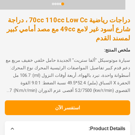
دراجات رياضية 70cc 110cc Low Cc ، دراجة
شارع أسود غير لامع 49cc مع مصد أمامي كبير
سند القدم
ص المنتج:
رة موتوسيكل "ألفا ستريت" الجديدة حامل خلفي خفيف مربع مع
 قدم كبير تفاصيل: المواصفات الرئيسية المحرك نوع المحرك:
أسطوانة واحدة، تبرد بالهواء، أربعة أوقات النزول (ml): 106.7 مل
الحفرة X السباق (ملم): 52.4*49.5 نسبة الضغط: 9.0:1 القوة
kw/r/min) أقصى عزم الدوران (N.m/r/min): 7...
استفسر الآن
Product Details: