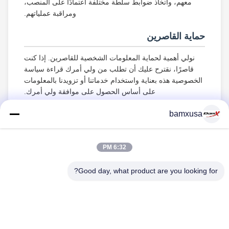
معهم، واتخاذ ضوابط سلطة مختلفة اعتمادًا على المنصب،
ومراقبة عملياتهم.
حماية القاصرين
نولي أهمية لحماية المعلومات الشخصية للقاصرين. إذا كنت
قاصرًا، نقترح عليك أن تطلب من ولي أمرك قراءة سياسة
الخصوصية هذه بعناية واستخدام خدماتنا أو تزويدنا بالمعلومات
على أساس الحصول على موافقة ولي أمرك.
bamxusa
6:32 PM
اتصل بنا
Good day, what product are you looking for?
هاتف: 86-23-67898320
البريد الإلكتروني: bamxvanesa@126.com
روابط سريعة