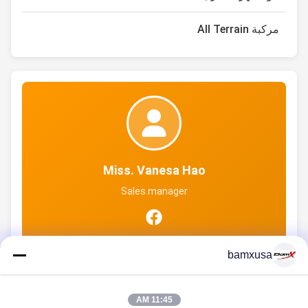
مركبة All Terrain
Miss. Vanesa Hao
Sales manager
bamxusa
11:45 AM