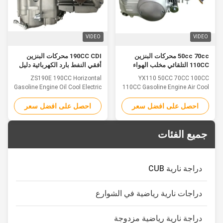
VIDEO
VIDEO
50cc 70cc محركات البنزين
190CC CDI محركات البنزين
110CC التلقائي مخلب الهواء
أفقي النفط بارد الكهربائية دليل
المبرد 100cc البنزين
القابض اسطوانة واحدة 4 السكتة
ZS190E 190CC Horizontal
YX110 50CC 70CC 100CC
الدماغية
Gasoline Engine Oil Cool Electric
110CC Gasoline Engine Air Cool
Start Manual Clutch Details:
Automatic Clutch Details:
Technical Parameter Engine
Technical Parameter Engine
احصل على افضل سعر
احصل على افضل سعر
Model ZS1P62YML-2 Engine
Model 1P39FMA-3 1P47FMD-2
Name W190 Engine Type Single
147FMF 150FMG 1P53FMH-2
جميع الفئات
Engine Name 50CC 70CC 90CC
Cylinder, 4 Stroke, Cool cool,
Horizontal Displacement(ml)
100CC 110CC Engine Type
187.2 Dimension(mm)
Single Cylinder, 4 Stroke, Air
460*325*230 Net Weight(kg) 24
cool, Horizontal
دراجة نارية CUB
Max.Power(kw/rpm) 12...
Displacement(ml) 49.4 71.8 86
97 106.7 ...
دراجات نارية رياضية في الشوارع
دراجة نارية رياضية مزدوجة