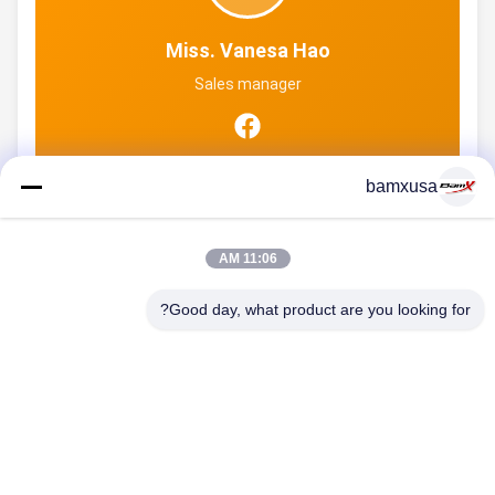
Miss. Vanesa Hao
Sales manager
bamxusa
11:06 AM
اتصل بنا
Good day, what product are you looking for?
هاتف: 86-23-67898320
البريد الإلكتروني: bamxvanesa@126.com
روابط سريعة
منزل
المنتجات
أشرطة فيديو
حول بنا
جولة في المعمل
ضبط الجودة
اتصل بنا
طلب اقتباس
Blog