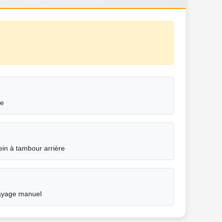
ge
rein à tambour arrière
ayage manuel