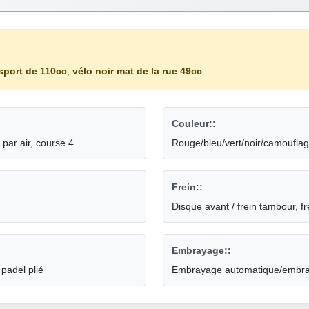
sport de 110cc
,
vélo noir mat de la rue 49cc
Couleur::
par air, course 4
Rouge/bleu/vert/noir/camoufla
Frein::
Disque avant / frein tambour, f
Embrayage::
 padel plié
Embrayage automatique/embr