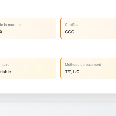
e la marque
Certificat
X
CCC
nitaire
Méthode de paiement
tiable
T/T, L/C