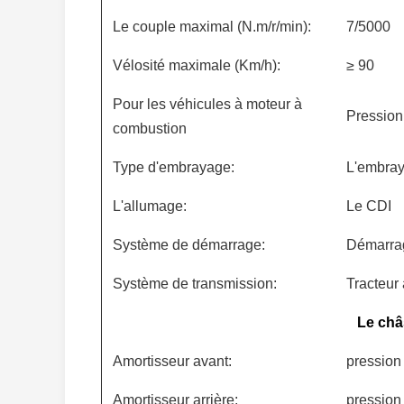
Le couple maximal (N.m/r/min):
7/5000
Vélosité maximale (Km/h):
≥ 90
Pour les véhicules à moteur à
Pression
combustion
Type d'embrayage:
L'embray
L'allumage:
Le CDI
Système de démarrage:
Démarrag
Système de transmission:
Tracteur
Le châ
Amortisseur avant:
pression 
Amortisseur arrière:
pression 