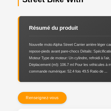
Résumé du produit
Nouvelle moto Alpha Street Carrier arrière léger ca
repose-pieds avant pare-chocs Détails: Spécificati
Moteur Type de moteur: Un cylindre, refroidi à l'air
Déplacement (ml): 106.7 ml Pour les véhicules à 
commande numérique: 52.4 fois 49.5 Ratio de ...
R
e
n
s
e
i
g
n
e
z
-
v
o
u
s