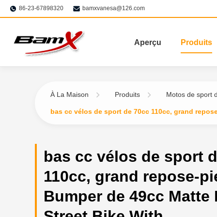
86-23-67898320
bamxvanesa@126.com
Aperçu
Produits
À La Maison
Produits
Motos de sport 
bas cc vélos de sport de 70cc 110cc, grand repos
bas cc vélos de sport 
110cc, grand repose-pi
Bumper de 49cc Matte 
Street Bike With