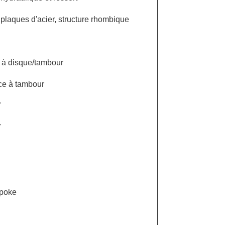
 plaques d'acier, structure rhombique
 à disque/tambour
e à tambour
7
7
spoke