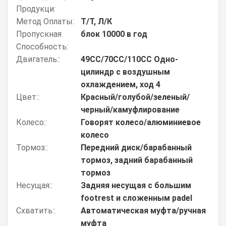
Продукци:
Метод Оплаты:
Т/Т, Л/К
Пропускная
блок 10000 в год
Способность:
Двигатель::
49CC/70CC/110CC Одно-
цилиндр с воздушным
охлаждением, ход 4
Цвет::
Красный/голубой/зеленый/
черный/камуфлирование
Колесо::
Говорят колесо/алюминиевое
колесо
Тормоз::
Передний диск/барабанный
тормоз, задний барабанный
тормоз
Несущая::
Задняя несущая с большим
footrest и сложенным padel
Схватить::
Автоматическая муфта/ручная
муфта