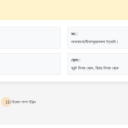
রঙ::
লাল/কালো/নীল/সবুজ/কমলা ইত্যাদি।
ব্রেক::
ফ্রন্ট ডিস্ক ব্রেক, রিয়ার ডিস্ক ব্রেক
11l ডিজেল পাম্প ইঞ্জিন