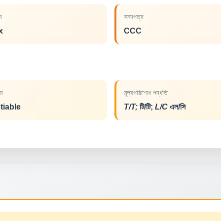
াম
সনদপত্র
x
CCC
ম
মূল্যপরিশোধ পদ্ধতি
tiable
T/T;
টি/টি;
L/C
এল/সি