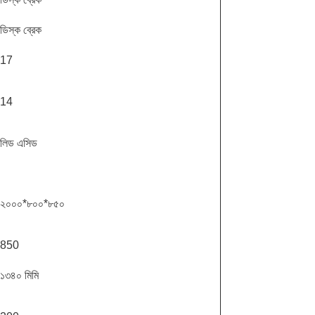
ডিস্ক ব্রেক
17
14
লিড এসিড
২০০০*৮০০*৮৫০
850
১৩৪০ মিমি