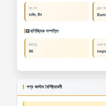
মূল দেশ
ব্র্যান্ড ন
চংকিং, চীন
Bam
বাণিজ্যিক সম্পত্তি
MOQ
একক দা
96
nego
পণ্য কাস্টম বৈশিষ্ট্যাবলী