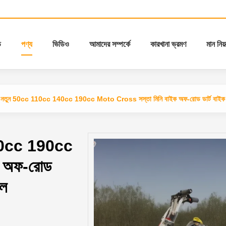
ি
পণ্য
ভিডিও
আমাদের সম্পর্কে
কারখানা ভ্রমণ
মান নিয়ন
নতুন 50cc 110cc 140cc 190cc Moto Cross সস্তা মিনি বাইক অফ-রোড ডার্ট বাইক 4-
40cc 190cc
ক অফ-রোড
েল