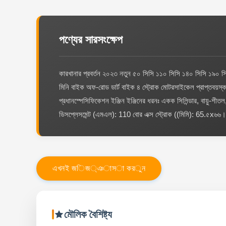
পণ্যের সারসংক্ষেপ
কারখানার প্রবর্তন ২০২৩ নতুন ৫০ সিসি ১১০ সিসি ১৪০ সিসি ১৯০ স
মিনি বাইক অফ-রোড ডার্ট বাইক ৪ স্ট্রোক মোটরসাইকেল প্রাপ্তবয়স্ক
প্রধানস্পেসিফিকেশন ইঞ্জিন ইঞ্জিনের ধরনঃ একক সিলিন্ডার, বায়ু-শীতল
ডিসপ্লেসমেন্ট (এমএল): 110 বোর এক্স স্ট্রোক ((মিমি): 65.৫x৬৬।
এ
খ
ন
ই
জ
ি
জ
্
ঞ
া
স
া
ক
র
ু
ন
মৌলিক বৈশিষ্ট্য