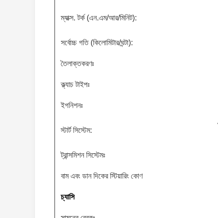
ম্যাক্স. টর্ক (এন.এম/আর/মিনিট):
সর্বোচ্চ গতি (কিলোমিটার/ঘন্টা):
তৈলাক্তকরণঃ
ক্ল্যাচ টাইপঃ
ইগনিশনঃ
স্টার্ট সিস্টেম:
ট্রান্সমিশন সিস্টেমঃ
বাম এবং ডান দিকের স্টিয়ারিং কোণ
চ্যাসি
সামনের ব্রেকঃ