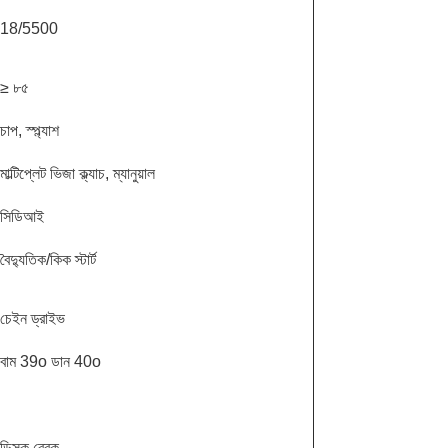
18/5500
≥ ৮৫
চাপ, স্প্ল্যাশ
মাল্টিপ্লেট ভিজা ক্ল্যাচ, ম্যানুয়াল
সিডিআই
বৈদ্যুতিক/কিক স্টার্ট
চেইন ড্রাইভ
বাম 39o ডান 40o
ডিস্ক ব্রেক