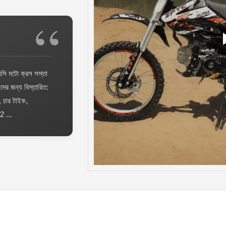
িসি মটো ক্রস সস্তা
দের জন্য বিস্তারিত:
, চার টাইক,
2 ...