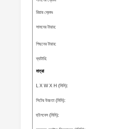
রিয়ার ব্রেকঃ
সামনের টায়ার:
পিছনের টায়ার:
ব্যাটারি:
মাত্রা
L X W X H (মিমি):
সিটের উচ্চতা (মিমি):
হুইলবেস (মিমি):