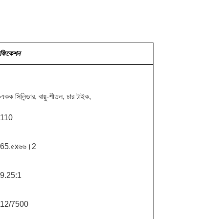
িফিকেশন
একক সিলিন্ডার, বায়ু-শীতল, চার টাইক,
110
65.৫x৬৬।2
9.25:1
12/7500