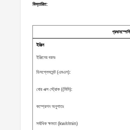
বিস্তারিত:
প্রধান
স্পেস
ইঞ্জিন
ইঞ্জিনের ধরনঃ
ডিসপ্লেসমেন্ট (এমএল):
বোর এক্স স্ট্রোক ((মিমি):
কম্প্রেশন অনুপাতঃ
সর্বাধিক ক্ষমতা (kw/r/min)