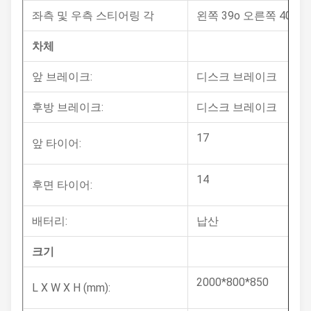
좌측 및 우측 스티어링 각
왼쪽 39o 오른쪽 40o
차체
앞 브레이크:
디스크 브레이크
후방 브레이크:
디스크 브레이크
17
앞 타이어:
14
후면 타이어:
배터리:
납산
크기
2000*800*850
L X W X H (mm):