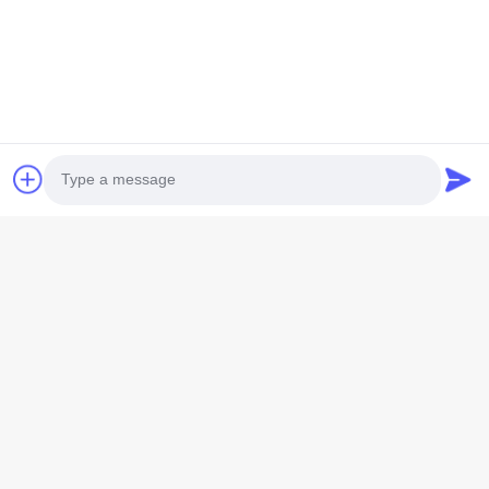
4개 타격 디젤 엔진 펌프 엔진
물은 4개의 행정 디젤 기관을 냉각시켰습니다
11l 디젤 엔진 펌프 엔진
문의 를 보내십시오
이름 *
Photo
회사명
Video Call
Audio Call
전화번호