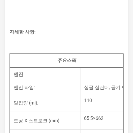
자세한 사항:
주요
스펙
엔진
엔진 타입:
싱글 실린더, 공기 냉각,
110
밀집량 (ml):
65.5×662
도공 X 스트로크 (mm):