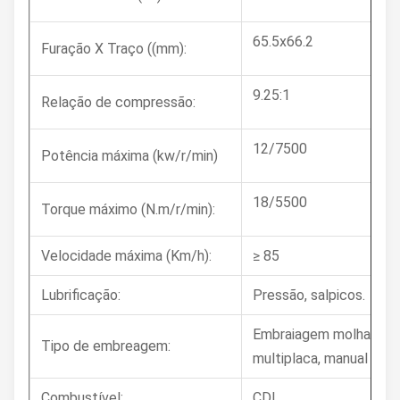
65.5x66.2
Furação X Traço ((mm):
9.25:1
Relação de compressão:
12/7500
Potência máxima (kw/r/min)
18/5500
Torque máximo (N.m/r/min):
Velocidade máxima (Km/h):
≥ 85
Lubrificação:
Pressão, salpicos.
Embraiagem molhada
Tipo de embreagem:
multiplaca, manual
Combustível:
CDI