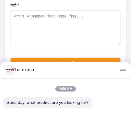
বার্তা *
এখনই জমা দিন
bamxusa
9:59 AM
আমাদের সাথে যোগাযোগ
Good day, what product are you looking for?
টেলিফোন: 86-23-67898320
ইমেইল: bamxvanesa@126.com
গুরুত্বপূর্ণ সংযোগ