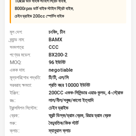
,
10kw ডার্ট বাইক স্টাইল স্ট্রিট বাইক
,
8000rpm ডার্ট বাইক স্টাইল স্ট্রিট বাইক
চেইন ড্রাইভ 200cc স্পোর্টস বাইক
মূল দেশ:
চংকিং, চীন
ব্র্যান্ড নাম:
BAMX
সনদপত্র:
CCC
পণ্যের মডেল:
BX200-2
MOQ:
96 ইউনিট
একক দাম:
negotiable
মূল্যপরিশোধ পদ্ধতি:
টি/টি, এল/সি
সরবরাহ ক্ষমতা:
প্রতি বছর 10000 ইউনিট
ইঞ্জিন::
200CC একক-সিলিন্ডার এয়ার-কুলড, 4-স্ট্রোক
রঙ::
লাল/নীল/সবুজ/কালো ইত্যাদি
ট্রান্সমিশন সিস্টেম::
চেইন ড্রাইভ
ব্রেক::
ফ্রন্ট ডিস্ক/ড্রাম ব্রেক, রিয়ার ড্রাম ব্রেক
শুরু::
বৈদ্যুতিক/কিক স্টার্ট
ক্লাচ::
ম্যানুয়াল ক্লাচ