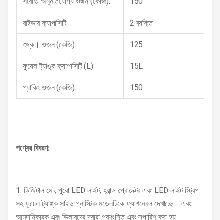
সর্বোচ্চ অনুমতিযোগ্য ওজন (কেজি):
150
রাইডার ক্যাপাসিটি:
2 ব্যক্তি
শুষ্ক। ওজন (কেজি):
125
ফুয়েল ট্যাঙ্ক ক্যাপাসিটি (L):
15L
প্যাকিং ওজন (কেজি):
150
পণ্যের বিবরণ:
1. ডিজিটাল মেট, পুরো LED লাইট, হ্যান্ড প্রোটেক্টর এবং LED লাইট স্ট্রিপ
সহ ফুয়েল ট্যাঙ্ক সাইড প্লাস্টিক মডেলটিকে ফ্যাশনেবল দেখাচ্ছে। এবং
আমদানিকারক এবং ডিলারদের দ্বারা প্রশংসিত এবং সুপারিশ করা হয়