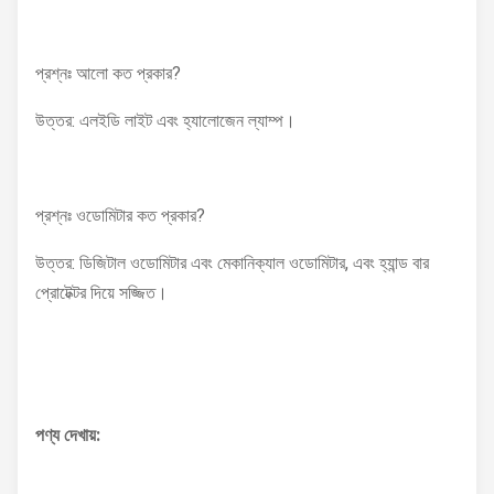
প্রশ্নঃ আলো কত প্রকার?
উত্তর: এলইডি লাইট এবং হ্যালোজেন ল্যাম্প।
প্রশ্নঃ ওডোমিটার কত প্রকার?
উত্তর: ডিজিটাল ওডোমিটার এবং মেকানিক্যাল ওডোমিটার, এবং হ্যান্ড বার
প্রোটেক্টর দিয়ে সজ্জিত।
পণ্য দেখায়: