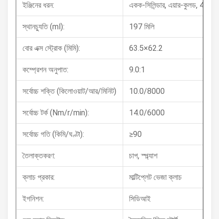
ইঞ্জিনের ধরন:
একক-সিলিন্ডার, এয়ার-কুলড, 4-স্ট্র
স্থানচ্যুতি (ml):
197 মিলি
বোর এক্স স্ট্রোক (মিমি):
63.5×62.2
কম্প্রেশন অনুপাত:
9.0:1
সর্বোচ্চ শক্তি (কিলোওয়াট/আর/মিনিট)
10.0/8000
সর্বোচ্চ টর্ক (Nm/r/min):
14.0/6000
সর্বোচ্চ গতি (কিমি/ঘণ্টা):
≥90
তৈলাক্তকরণ:
চাপ, স্প্ল্যাশ
ক্লাচ প্রকার:
মাল্টিপ্লেট ভেজা ক্লাচ
ইগনিশন:
সিডিআই