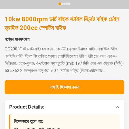
10kw 8000rpm ডার্ট বাইক স্টাইল স্ট্রিট বাইক চেইন
ড্রাইভ 200cc স্পোর্টস বাইক
পণ্যের সারসংক্ষেপ:
CG200 স্ট্রিট মোটরসাইকেল হ্যান্ড প্রোটেক্টর ফুয়েল ট্যাঙ্ক সাইড প্লাস্টিক উইথ
এলইডি লাইট স্ট্রিপ বিস্তারিত: প্রধান স্পেসিফিকেশন ইঞ্জিন ইঞ্জিনের ধরন: একক-
সিলিন্ডার, এয়ার-কুলড, 4-স্ট্রোক স্থানচ্যুতি (ml): 197 মিলি বোর এক্স স্ট্রোক (মিমি):
63.5×62.2 কম্প্রেশন অনুপাত: 9.0:1 সর্বোচ্চ শক্তি (কিলোওয়াট/আর...
এখনই জিজ্ঞাসা করুন
Product Details:
বিশেষভাবে তুলে ধরা: