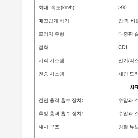
최대. 속도(km/h):
≥90
매끄럽게 하기:
압력, 비
클러치 유형:
다중판 
점화:
CDI
시작 시스템:
전기/킥
전송 시스템:
체인 드
차
전면 충격 흡수 장치:
수압과 
후방 충격 흡수 장치:
수압과 
섀시 구조:
강철 튜브