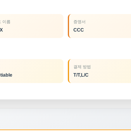
 이름
증명서
X
CCC
결제 방법
tiable
T/T,L/C