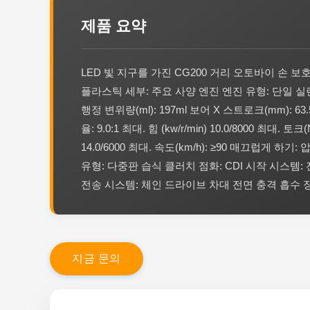
제품 요약
LED 빛 지구를 가진 CG200 거리 오토바이 손 보
플라스틱 세부: 주요 사양 엔진 엔진 유형: 단일 실린
행정 변위량(ml): 197ml 보어 X 스트로크(mm): 63.
율: 9.0:1 최대. 힘 (kw/r/min) 10.0/8000 최대. 토크(
14.0/6000 최대. 속도(km/h): ≥90 매끄럽게 하기
유형: 다중판 습식 클러치 점화: CDI 시작 시스템:
전송 시스템: 체인 드라이브 차대 전면 충격 흡수 장치
지
금
문
의