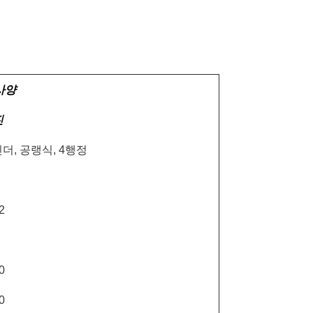
사양
진
더, 공랭식, 4행정
2
0
0