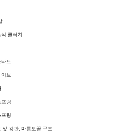
말
습식 클러치
스타트
라이브
대
스프링
스프링
 및 강판, 마름모꼴 구조