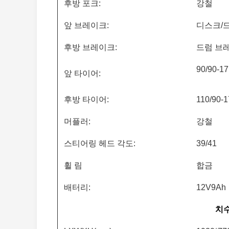
후방 포크:
강철
앞 브레이크:
디스크/
후방 브레이크:
드럼 브
90/90-17
앞 타이어:
후방 타이어:
110/90-1
머플러:
강철
스티어링 헤드 각도:
39/41
휠 림
합금
배터리:
12V9Ah
치