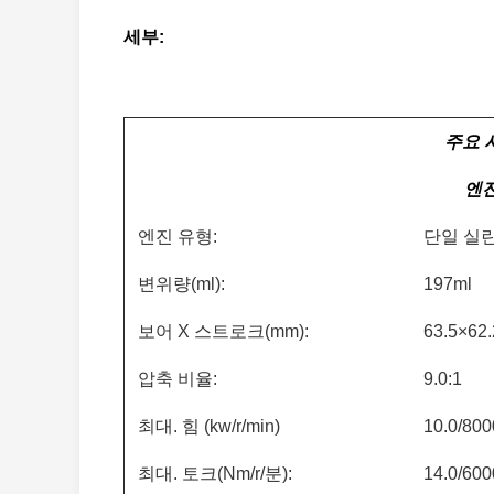
세부:
주요 
엔
엔진 유형:
단일 실린
변위량(ml):
197ml
보어 X 스트로크(mm):
63.5×62.
압축 비율:
9.0:1
최대. 힘 (kw/r/min)
10.0/800
최대. 토크(Nm/r/분):
14.0/600