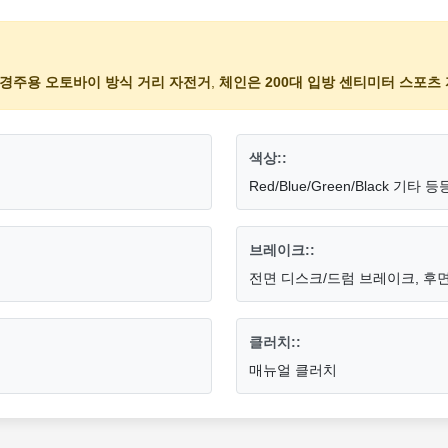
pm 경주용 오토바이 방식 거리 자전거
,
체인은 200대 입방 센티미터 스포
색상::
Red/Blue/Green/Black 기타 등
브레이크::
전면 디스크/드럼 브레이크, 후
클러치::
매뉴얼 클러치