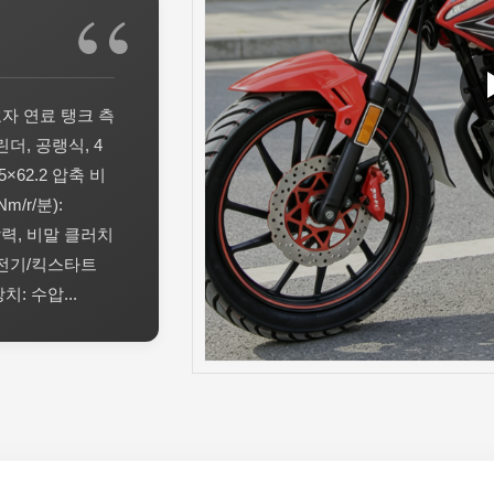
호자 연료 탱크 측
더, 공랭식, 4
5×62.2 압축 비
Nm/r/분):
: 압력, 비말 클러치
 전기/킥스타트
: 수압...