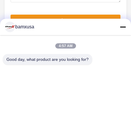
Envíe ahora
bamxusa
4:57 AM
CONTACTA CON NOSOTROS
Good day, what product are you looking for?
Teléfono: 86-23-67898320
El correo electrónico: bamxvanesa@126.com
ENLACES RÁPIDOS
Inicio
Productos
Videos
Sobre Nosotros
Visita A La Fábrica
Control De Calidad
Contacto
Solicitar Una Cotización
Blog
SÍGUENOS.