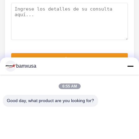
Envíe ahora
bamxusa
6:55 AM
CONTACTA CON NOSOTROS
Good day, what product are you looking for?
Teléfono: 86-23-67898320
El correo electrónico: bamxvanesa@126.com
ENLACES RÁPIDOS