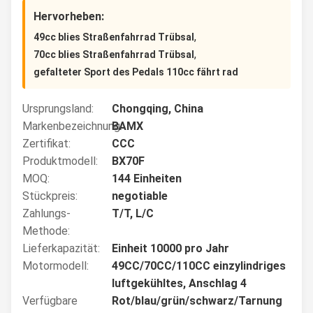
Hervorheben:
,
49cc blies Straßenfahrrad Trübsal
,
70cc blies Straßenfahrrad Trübsal
gefalteter Sport des Pedals 110cc fährt rad
Ursprungsland:
Chongqing, China
Markenbezeichnung:
BAMX
Zertifikat:
CCC
Produktmodell:
BX70F
MOQ:
144 Einheiten
Stückpreis:
negotiable
Zahlungs-
T/T, L/C
Methode:
Lieferkapazität:
Einheit 10000 pro Jahr
Motormodell:
49CC/70CC/110CC einzylindriges
luftgekühltes, Anschlag 4
Verfügbare
Rot/blau/grün/schwarz/Tarnung