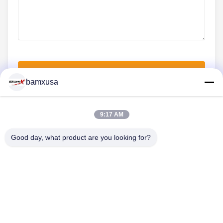
Jetzt einreichen
bamxusa
9:17 AM
KONTAKT MIT UNS
Good day, what product are you looking for?
Telefon: 86-23-67898320
E-Mail: bamxvanesa@126.com
SCHNELLLINKS
Startseite
Produkte
Videos
Über Uns
Fabrik Tour
Qualitätskontrolle
Kontakt
Referenzen
Blog