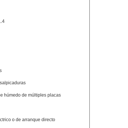
1.4
s
 salpicaduras
 húmedo de múltiples placas
éctrico o de arranque directo