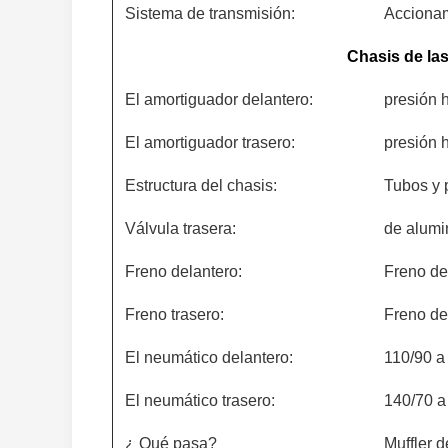
Sistema de transmisión:
Acciona
Chasis de la
El amortiguador delantero:
presión h
El amortiguador trasero:
presión h
Estructura del chasis:
Tubos y 
Válvula trasera:
de alumi
Freno delantero:
Freno de
Freno trasero:
Freno de
El neumático delantero:
110/90 a
El neumático trasero:
140/70 a
¿ Qué pasa?
Muffler d