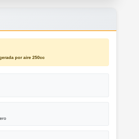
igerada por aire 250cc
sero