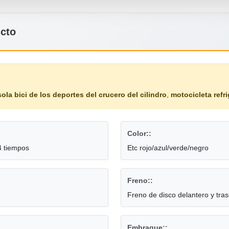
ucto
sola bici de los deportes del crucero del cilindro
,
motocicleta refr
Color::
4 tiempos
Etc rojo/azul/verde/negro
Freno::
Freno de disco delantero y tra
Embrague::