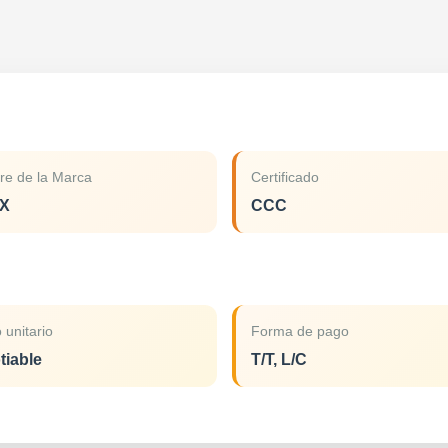
e de la Marca
Certificado
X
CCC
 unitario
Forma de pago
tiable
T/T, L/C