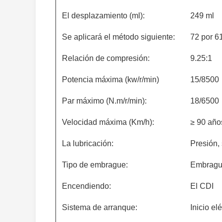
El desplazamiento (ml):
249 ml
Se aplicará el método siguiente:
72 por 6
Relación de compresión:
9.25:1
Potencia máxima (kw/r/min)
15/8500
Par máximo (N.m/r/min):
18/6500
Velocidad máxima (Km/h):
≥ 90 año
La lubricación:
Presión,
Tipo de embrague:
Embrague
Encendiendo:
El CDI
Sistema de arranque:
Inicio el