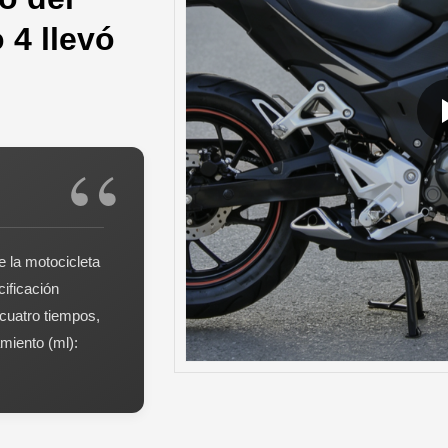
 4 llevó
e la motocicleta
cificación
 cuatro tiempos,
amiento (ml):