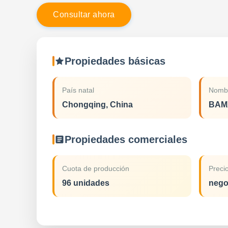
C
o
n
s
u
l
t
a
r
a
h
o
r
a
Propiedades básicas
País natal
Nombr
Chongqing, China
BAM
Propiedades comerciales
Cuota de producción
Precio
96 unidades
nego