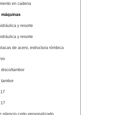
miento en cadena
s máquinas
idráulica y resorte
idráulica y resorte
placas de acero, estructura rómbica
nio
 disco/tambor
 tambor
 17
 17
e silencio corto personalizado