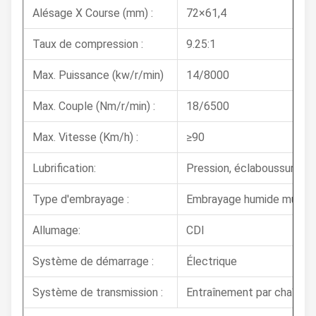
Alésage X Course (mm) :
72×61,4
Taux de compression :
9.25:1
Max. Puissance (kw/r/min)
14/8000
Max. Couple (Nm/r/min) :
18/6500
Max. Vitesse (Km/h) :
≥90
Lubrification:
Pression, éclaboussure
Type d'embrayage :
Embrayage humide multid
Allumage:
CDI
Système de démarrage :
Électrique
Système de transmission :
Entraînement par chaîne