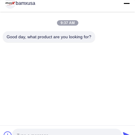
bamxusa
9:37 AM
NOUS CONTACTER
Good day, what product are you looking for?
Téléphone: 86-23-67898320
Un courrier électronique.: bamxvanesa@126.com
LIENS RAPIDES
Aperçu
Produits
Vidéos
A Propos De Nous
Visite D'usine
Contrôle De La Qualité
Contact
Demande De Soumission
Blog
SUIVEZ-NOUS!