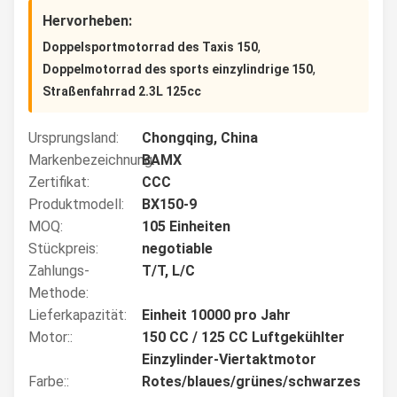
Hervorheben:
,
Doppelsportmotorrad des Taxis 150
,
Doppelmotorrad des sports einzylindrige 150
Straßenfahrrad 2.3L 125cc
Ursprungsland:
Chongqing, China
Markenbezeichnung:
BAMX
Zertifikat:
CCC
Produktmodell:
BX150-9
MOQ:
105 Einheiten
Stückpreis:
negotiable
Zahlungs-
T/T, L/C
Methode:
Lieferkapazität:
Einheit 10000 pro Jahr
Motor::
150 CC / 125 CC Luftgekühlter
Einzylinder-Viertaktmotor
Farbe::
Rotes/blaues/grünes/schwarzes