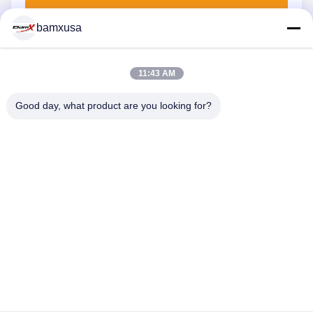
Jetzt einreichen
bamxusa
11:43 AM
KONTAKT MIT UNS
Good day, what product are you looking for?
Telefon: 86-23-67898320
E-Mail: bamxvanesa@126.com
SCHNELLLINKS
Startseite
Produkte
Videos
Über Uns
Fabrik Tour
Qualitätskontrolle
Kontakt
Referenzen
Blog
FOLGEN SIE UNS.