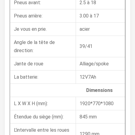
Pneus avant:
2.5 à 18
Pneus arrière:
3.00 à 17
Je vous en prie.
acier
Angle de la tête de
39/41
direction:
Jante de roue
Alliage/spoke
La batterie:
12V7Ah
Dimensions
L X W X H (mm):
1920*770*1080
Étendue du siège (mm):
845 mm
L'intervalle entre les roues
1290 mm