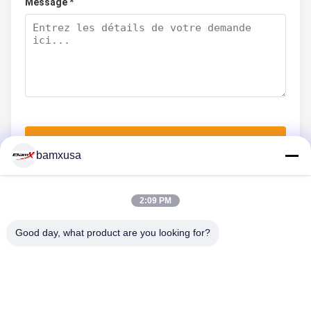
Message *
Soumettez maintenant
bamxusa
2:09 PM
NOUS CONTACTER
Good day, what product are you looking for?
Téléphone: 86-23-67898320
Un courrier électronique.: bamxvanesa@126.com
LIENS RAPIDES