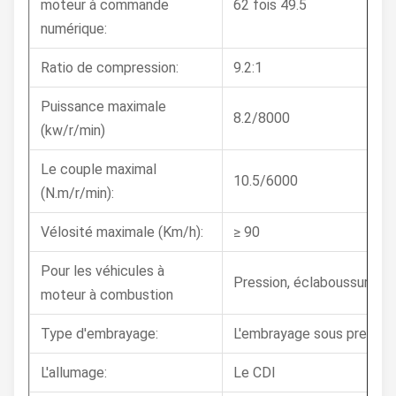
moteur à commande
62 fois 49.5
numérique:
Ratio de compression:
9.2:1
Puissance maximale
8.2/8000
(kw/r/min)
Le couple maximal
10.5/6000
(N.m/r/min):
Vélosité maximale (Km/h):
≥ 90
Pour les véhicules à
Pression, éclaboussures
moteur à combustion
Type d'embrayage:
L'embrayage sous pression
L'allumage:
Le CDI