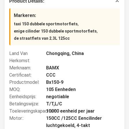
Product Details:
Markeren:
,
taxi 150 dubbele sportmotorfiets
,
enige cilinder 150 dubbele sportmotorfiets
de straatfiets van 2.3L 125cc
Land Van
Chongqing, China
Herkomst:
Merknaam:
BAMX
Certificaat:
CCC
Productmodel:
Bx150-9
MOQ:
105 Eenheden
Eenheidsprijs:
negotiable
Betalingswijze:
T/T,L/C
Toeleveringskapaciteit:
10000 eenheid per jaar
Motor::
150CC /125CC Eencilinder
luchtgekoeld, 4-takt