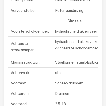
Startsysteem:
Elektrische/kickstart
Vervoerstelsel:
Keten aandrijving
Chassis
Voorste schokdemper:
hydraulische druk en veer
hydraulische druk en veer,
Achterste
d
Achterste schokdempers
schokdemper:
Chassisstructuur:
Staalbuis en staalplaat,rombis
Achtervork:
staal
Voorrem:
Scheer/drumrem
Achterrem:
Drumrem
Voorband:
2.5-18