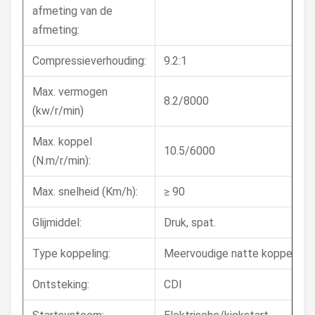
afmeting van de
afmeting:
Compressieverhouding:
9.2:1
Max. vermogen
8.2/8000
(kw/r/min)
Max. koppel
10.5/6000
(N.m/r/min):
Max. snelheid (Km/h):
≥ 90
Glijmiddel:
Druk, spat.
Type koppeling:
Meervoudige natte koppeling
Ontsteking:
CDI