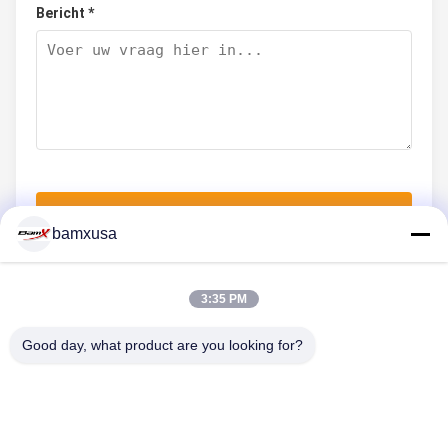
Bericht *
Nu indienen
bamxusa
3:35 PM
NEEM CONTACT MET ONS OP
Good day, what product are you looking for?
Tel.: 86-23-67898320
E-mail: bamxvanesa@126.com
SNELLE LINKS