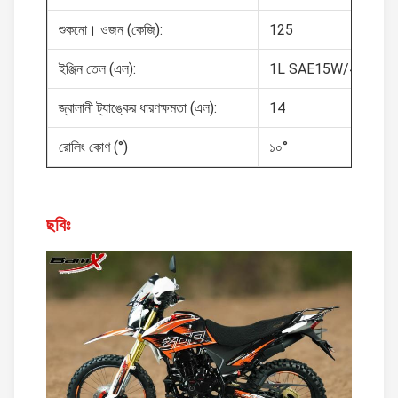
শুকনো। ওজন (কেজি):
125
ইঞ্জিন তেল (এল):
1L SAE15W/40
জ্বালানী ট্যাঙ্কের ধারণক্ষমতা (এল):
14
রোলিং কোণ (°)
১০°
ছবিঃ