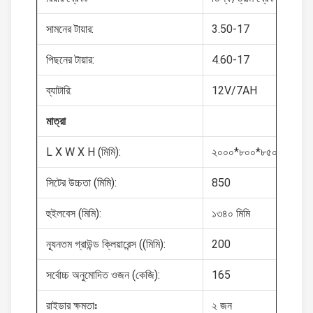
সামনের টায়ার:
3.50-17
পিছনের টায়ার:
4.60-17
ব্যাটারি:
12V/7AH
মাত্রা
L X W X H (মিমি):
২০০০*৮০০*৮৫০
সিটের উচ্চতা (মিমি):
850
হুইলবেস (মিমি):
১৩৪০ মিমি
ন্যূনতম গ্রাউন্ড ক্লিয়ারেন্স ((মিমি):
200
সর্বোচ্চ অনুমোদিত ওজন (কেজি):
165
রাইডার ক্ষমতাঃ
২ জন