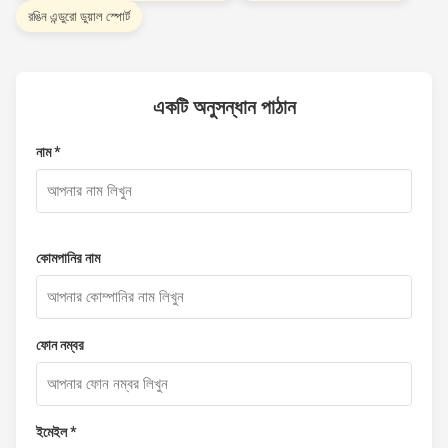
রঙিন এন্ডুরো ডুয়াল স্পোর্ট
একটি অনুসন্ধান পাঠান
নাম *
কোমপানির নাম
ফোন নম্বর
ইমেইল *