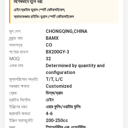
বিশেষভাবে তুলে ধরা:
,
চেইন ড্রাইভ ডুয়াল স্পোর্ট মোটরসাইকেল
অ্যাডভেঞ্চার রাইডিং ডুয়াল স্পোর্ট মোটরসাইকেল
মূল দেশ:
CHONGQING,CHINA
ব্র্যান্ড নাম:
BAMX
সনদপত্র:
CO
পণ্যের মডেল:
BX200GY-3
MOQ:
32
একক দাম:
Determined by quantity and
configuration
মূল্যপরিশোধ পদ্ধতি:
T/T, L/C
সরবরাহ ক্ষমতা:
Customized
ব্রেক:
ডিস্ক/ড্রাম
ড্রাইভ সিস্টেম:
চেইন
ইঞ্জিনের ধরন:
এয়ার কুলিং/ওয়াটার কুলিং
জ্বালানি ক্ষমতা:
4-6
ইঞ্জিন স্থানচ্যুতি:
200-250cc
যন্ত্র:
স্পিডোমিটার এবং ওডোমিটার