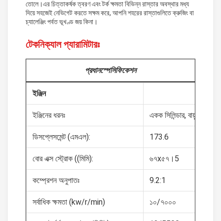
তোলে।এর চিত্তাকর্ষক ত্বরণ এবং টর্ক ক্ষমতা বিভিন্ন রাস্তার অবস্থার মধ্য
দিয়ে সহজেই নেভিগেট করতে সক্ষম করে, আপনি শহরের রাস্তাগুলিতে ক্রুজিং বা
চ্যালেঞ্জিং পর্বত ভূখণ্ড জয় কিনা।
টেকনিক্যাল প্যারামিটারঃ
প্রধান
স্পেসিফিকেশন
ইঞ্জিন
ইঞ্জিনের ধরনঃ
একক সিলিন্ডার, বায়ু-শীতল, চ
ডিসপ্লেসমেন্ট (এমএল):
173.6
বোর এক্স স্ট্রোক ((মিমি):
৬৭x৫৭।5
কম্প্রেশন অনুপাতঃ
9.2:1
সর্বাধিক ক্ষমতা (kw/r/min)
১০/৭০০০