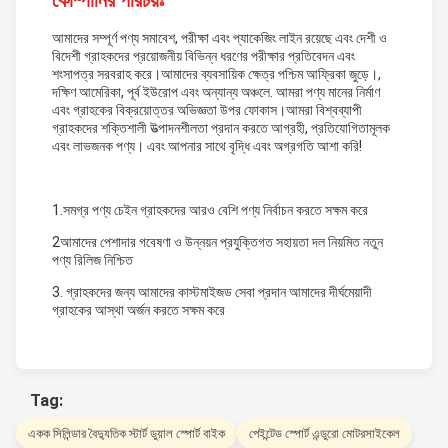
কোম্পানির পরিচয়ঃ
আমাদের সম্পূর্ণ পণ্য সমাবেশ, পরীক্ষা এবং প্যাকেজিং লাইন রয়েছে এবং দেশী ও
বিদেশী গ্রাহকদের প্রয়োজনীয় বিভিন্ন ধরণের পরীক্ষার প্রতিবেদন এবং
শংসাপত্র সরবরাহ করে।আমাদের ব্যবসায়িক ক্ষেত্র পশ্চিম আফ্রিকা জুড়ে।,
দক্ষিণ আমেরিকা, পূর্ব ইউরোপ এবং অন্যান্য অঞ্চলে. আমরা পণ্য মানের নির্মাণ
এবং গ্রাহকের বিক্রয়োত্তর অভিজ্ঞতা উপর ফোকাস।আমরা বিশ্বব্যাপী
গ্রাহকদের শক্তিশালী উত্পাদনশীলতা প্রদান করতে আগ্রহী, প্রতিযোগিতামূলক
এবং লাভজনক পণ্য। এবং আপনার সাথে বৃদ্ধি এবং অগ্রগতি আশা করি!
1.সমগ্র পণ্য চেইন গ্রাহকদের আরও বেশি পণ্য নির্বাচন করতে সক্ষম করে
2আমাদের পেশাদার গবেষণা ও উন্নয়ন প্রযুক্তিগত সহায়তা দল নিয়মিত নতুন
পণ্য রিলিজ নিশ্চিত
3. গ্রাহকদের জন্য আমাদের কাস্টমাইজড সেবা প্রদান আমাদের দীর্ঘমেয়াদী
গ্রাহকের আস্থা অর্জন করতে সক্ষম করে
Tag:
একক সিলিন্ডার বৈদ্যুতিক স্টার্ট ডুয়াল স্পোর্ট বাইক
পেইন্টেড স্পোর্ট এন্ডুরো মোটরসাইকেল