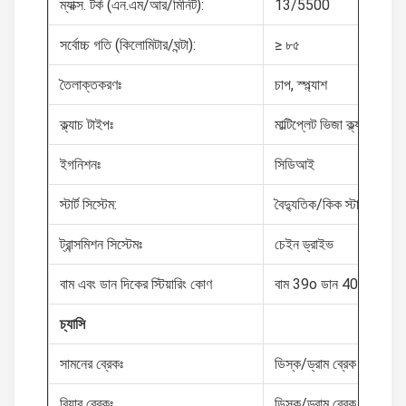
ম্যাক্স. টর্ক (এন.এম/আর/মিনিট):
13/5500
সর্বোচ্চ গতি (কিলোমিটার/ঘন্টা):
≥ ৮৫
তৈলাক্তকরণঃ
চাপ, স্প্ল্যাশ
ক্ল্যাচ টাইপঃ
মাল্টিপ্লেট ভিজা ক্ল্যাচ, ম্যানুয
ইগনিশনঃ
সিডিআই
স্টার্ট সিস্টেম:
বৈদ্যুতিক/কিক স্টার্ট
ট্রান্সমিশন সিস্টেমঃ
চেইন ড্রাইভ
বাম এবং ডান দিকের স্টিয়ারিং কোণ
বাম 39o ডান 40o
চ্যাসি
সামনের ব্রেকঃ
ডিস্ক/ড্রাম ব্রেক
রিয়ার ব্রেকঃ
ডিস্ক/ড্রাম ব্রেক