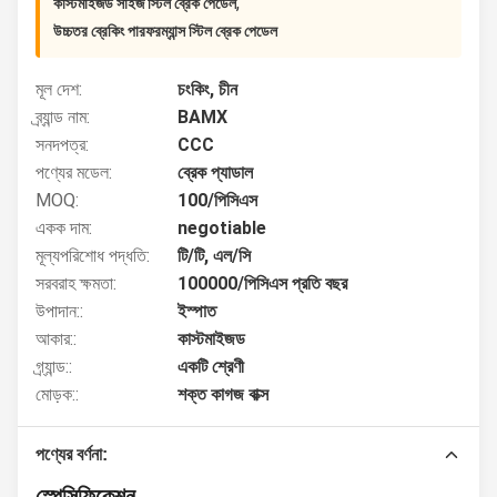
,
কাস্টমাইজড সাইজ স্টিল ব্রেক পেডেল
উচ্চতর ব্রেকিং পারফরম্যান্স স্টিল ব্রেক পেডেল
মূল দেশ:
চংকিং, চীন
ব্র্যান্ড নাম:
BAMX
সনদপত্র:
CCC
পণ্যের মডেল:
ব্রেক প্যাডাল
MOQ:
100/পিসিএস
একক দাম:
negotiable
মূল্যপরিশোধ পদ্ধতি:
টি/টি, এল/সি
সরবরাহ ক্ষমতা:
100000/পিসিএস প্রতি বছর
উপাদান::
ইস্পাত
আকার::
কাস্টমাইজড
গ্র্যান্ড::
একটি শ্রেণী
মোড়ক::
শক্ত কাগজ বাক্স
পণ্যের বর্ণনা:
স্পেসিফিকেশন