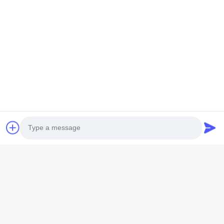
নাম *
কোমপানির নাম
ফোন নম্বর
ইমেইল *
Photo
বার্তা *
Video Call