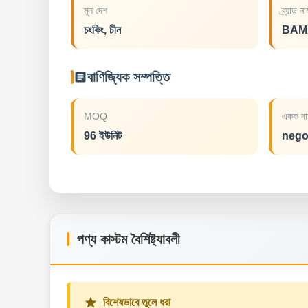
মূল দেশ
ব্র্যান্ড ন
চংকিং, চীন
BAM
বাণিজ্যিক সম্পত্তি
MOQ
একক দা
96 ইউনিট
nego
পণ্য কাস্টম বৈশিষ্ট্যাবলী
বিশেষভাবে তুলে ধরা