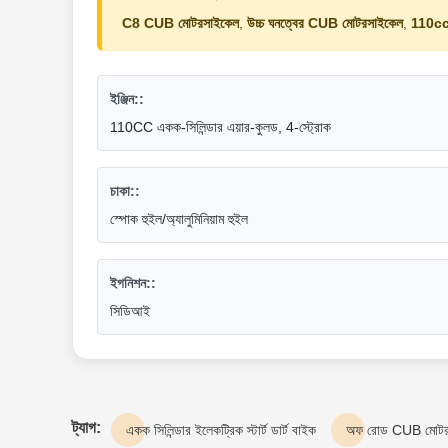
C8 CUB মোটরসাইকেল
,
উচ্চ ঘনত্বের CUB মোটরসাইকেল
,
110cc 
ইঞ্জিন::
110CC একক-সিলিন্ডার এয়ার-কুলড, 4-স্ট্রোক
চাকা::
স্পোক হুইল/অ্যালুমিনিয়াম হুইল
ইগনিশন::
সিডিআই
ট্যাগ:
একক সিলিন্ডার ইলেকট্রিক স্টার্ট ডার্ট বাইক
অফ রোড CUB মোটর