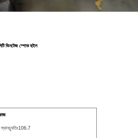
িটি ভিনটেজ স্পোক হুইল
 কাজ
স্থানচ্যুতিঃ106.7