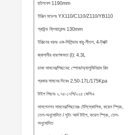
হুইলবেস 1190mm
ইঞ্জিন মডেলঃ YX110/C110/Z110/YB110
গ্রাউন্ড ক্লিয়ারেন্সঃ 130mm
ইঞ্জিনের ধরনঃ এক-সিলিন্ডার বায়ু-শীতল, 4-ট্যাক্ট
জ্বালানীর ধারণক্ষমতা (l): 4.3L
চাকা সামনের/পিছনের: স্পোক/অ্যালুমিনিয়াম রিম
প্রকার সামনের দিকেঃ 2.50-17L/175Kpa
টাইপ পিছনঃ ২.৭৫-১৭পি/২২৫ কেপিএ
সাসপেনশন সামনের/পিছনেরঃ টেলিস্কোপিক, কয়েল স্প্রিং,
তেল-অনুমোদিত / সুইং আর্ম টাইপ, কয়েল স্প্রিং, তেল-
অনুমোদিত