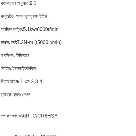
কম্প্রেশন অনুপাতঃ9:1
কার্বুরেটর: সমান ভ্যাকুয়াম টাইপ
সর্বাধিক শক্তিঃ5.1kw/8000r/min
ম্যাক্স. টর্ক:7.2N•m ((5000 r/min)
ইগনিশনঃ সিডিআই
স্টার্টারঃ ইলেকট্রিক/কিক
শিফট টাইপঃ 1-এন-2-3-4
ড্রাইভ ট্রেনঃ চেইন
স্পার্ক প্লাগঃA6RTC/CR6HSA