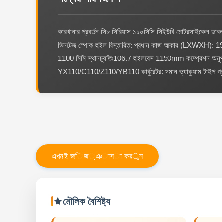
কারখানার প্রবর্তন সি৮ সিরিয়াস ১১০সিসি সিইউবি মোটরসাইকেল ডাব
ভিনটেজ স্পোক হুইল বিস্তারিত: প্রধান কাজ আকার (LXWXH): 
1100 মিমি স্থানচ্যুতিঃ106.7 হুইলবেস 1190mm কম্প্রেশন অনুপ
YX110/C110/Z110/YB110 কার্বুরেটর: সমান ভ্যাকুয়াম টাইপ গ্রাউন্
এ
খ
ন
ই
জ
ি
জ
্
ঞ
া
স
া
ক
র
ু
ন
মৌলিক বৈশিষ্ট্য