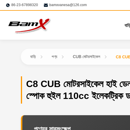
86-23-67898320
bamxvanesa@126.com
বাড়
বাড়ি
পণ্য
CUB মোটরসাইকেল
C8 CUB ম
C8 CUB মোটরসাইকেল হাই ডেনসি
স্পোক হুইল 110cc ইলেকট্রিক ডার
পণ্যের সারসংক্ষেপ