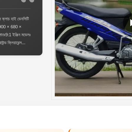
ল ক্লাচ হাই ডেনসিটি
1900 × 680 ×
াতঃ9:1 ইঞ্জিন মডেলঃ
ড ক্লিয়ারেন্স...