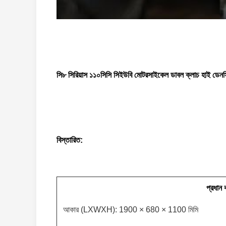
সি৮ সিরিয়াস ১১০সিসি সিইউবি মোটরসাইকেল ডাবল ক্লাচ হাই ডেনস
বিস্তারিত:
প্রধান
আকার (LXWXH): 1900 × 680 × 1100 মিমি