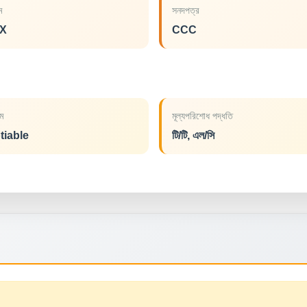
াম
সনদপত্র
X
CCC
ম
মূল্যপরিশোধ পদ্ধতি
tiable
টি/টি, এল/সি