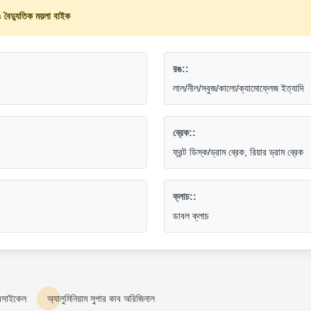
বৈদ্যুতিক ময়লা বাইক
রঙ::
লাল/নীল/সবুজ/কালো/ক্যামোফ্লেজ ইত্যাদি
ব্রেক::
ফ্রন্ট ডিস্ক/ড্রাম ব্রেক, রিয়ার ড্রাম ব্রেক
ক্লাচ::
ডাবল ক্লাচ
সাইকেল
অ্যালুমিনিয়াম সুপার কাব অরিজিনাল