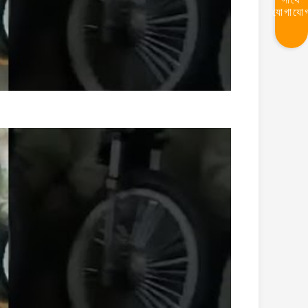
যোগাযো