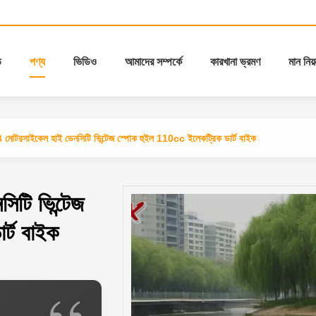
ি
পণ্য
ভিডিও
আমাদের সম্পর্কে
কারখানা ভ্রমণ
মান নিয়ন
োটরসাইকেল হাই ডেনসিটি ভিন্টেজ স্পোক হুইল 110cc ইলেকট্রিক ডার্ট বাইক
টি ভিন্টেজ
্ট বাইক