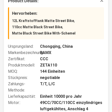
Product Details:
Hervorheben:
,
12L Kraftstofftank Matte Street Bike
,
110cc Matte Black Street Bike
Matte Black Street Bike With-Schemel
Ursprungsland:
Chongqing, China
Markenbezeichnung:
BAMX
Zertifikat:
CCC
Produktmodell:
ZETA110
MOQ:
144 Einheiten
Stückpreis:
negotiable
Zahlungs-
T/T, L/C
Methode:
Lieferkapazität:
Einheit 10000 pro Jahr
Motor::
49CC/70CC/110CC einzylindriges
luftgekühltes, Anschlag 4