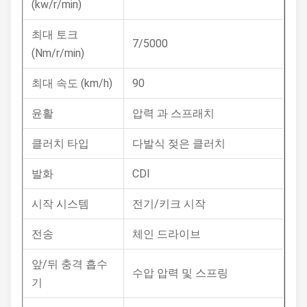
(kw/r/min)
최대 토크
7/5000
(Nm/r/min)
최대 속도 (km/h)
90
윤활
압력 과 스프래치
클러치 타입
다발식 젖은 클러치
발화
CDI
시작 시스템
전기/키크 시작
전송
체인 드라이브
앞/뒤 충격 흡수
수압 압력 및 스프링
기