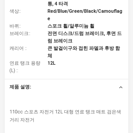
통, 4 타격
색상::
Red/Blue/Green/Black/Camouflag
e
바퀴::
스포크 휠/알루미늄 휠
브레이크::
전면 디스크/드럼 브레이크, 후면 드
럼 브레이크
캐리어 ::
큰 발걸이구와 접힌 파델과 후방 함
체
연료 탱크 용량
12L
(L) ::
제품 설명:
110cc 스포츠 자전거 12L 대형 연료 탱크 매트 검은색
거리 자전거