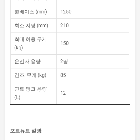
휠베이스 (mm)
1250
최소 지평 (mm)
210
최대 허용 무게
150
(kg)
운전자 용량
2명
건조. 무게 (kg)
85
연료 탱크 용량
12
(L)
포르듀트 설명: