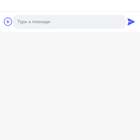
Photo
Video Call
Audio Call
Tag:
매뉴얼 클러치 거리 스포츠 오토바이
단기통 150 듀얼 스포츠 오토바이
150대 듀얼 스포츠 오토바이를 택시로 운반하세요