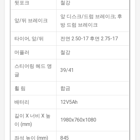
뒷포크
철강
앞 디스크/드럼 브레이크; 후
앞/뒤 브레이크
방 드럼 브레이크
타이어, 앞/뒤
전면 2.50-17 후면 2.75-17
머플러
철강
스티어링 헤드 앵
39/41
글
휠 림
합금
배터리
12V5Ah
길이 X 너비 X 높
1980x760x1080
이 (mm)
좌석 높이 (mm)
845