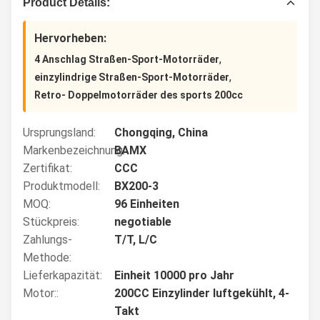
Product Details:
Hervorheben:
,
4 Anschlag Straßen-Sport-Motorräder
,
einzylindrige Straßen-Sport-Motorräder
Retro- Doppelmotorräder des sports 200cc
Ursprungsland:
Chongqing, China
Markenbezeichnung:
BAMX
Zertifikat:
CCC
Produktmodell:
BX200-3
MOQ:
96 Einheiten
Stückpreis:
negotiable
Zahlungs-
T/T, L/C
Methode:
Lieferkapazität:
Einheit 10000 pro Jahr
Motor::
200CC Einzylinder luftgekühlt, 4-
Takt