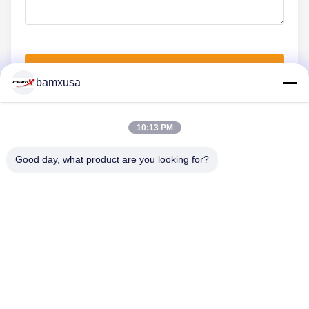
Jetzt einreichen
bamxusa
10:13 PM
KONTAKT MIT UNS
Good day, what product are you looking for?
Telefon: 86-23-67898320
E-Mail: bamxvanesa@126.com
SCHNELLLINKS
Startseite
Produkte
Videos
Über Uns
Fabrik Tour
Qualitätskontrolle
Kontakt
Referenzen
Blog
FOLGEN SIE UNS.