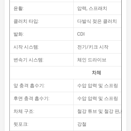
윤활:
압력, 스프래치
클러치 타입:
다발식 젖은 클러치
발화:
CDI
시작 시스템:
전기/키크 시작
변속기 시스템:
체인 드라이브
차체
앞 충격 흡수기:
수압 압력 및 스프링
후면 충격 흡수기:
수압 압력 및 스프링
차체 구조:
철강 튜브 및 철강 판,로મ્
뒷포크:
강철