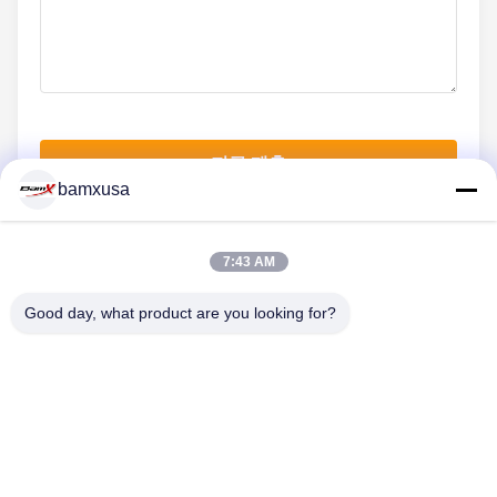
지금 제출
bamxusa
7:43 AM
저희와 연락
Good day, what product are you looking for?
전화: 86-23-67898320
이메일: bamxvanesa@126.com
빠른 링크
홈
제품 소개
동영상
회사 소개
공장 투어
품질 관리
연락처
견적 요청
Blog