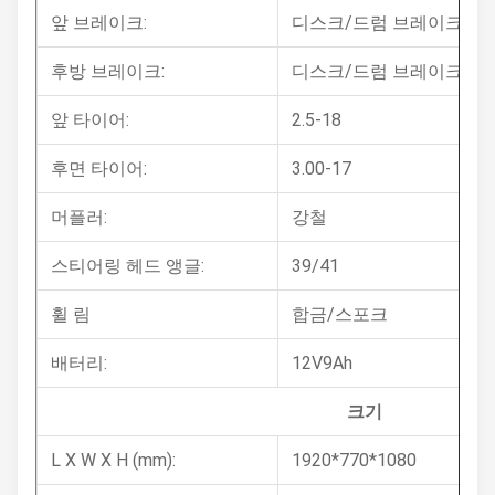
앞 브레이크:
디스크/드럼 브레이크
후방 브레이크:
디스크/드럼 브레이크
앞 타이어:
2.5-18
후면 타이어:
3.00-17
머플러:
강철
스티어링 헤드 앵글:
39/41
휠 림
합금/스포크
배터리:
12V9Ah
크기
L X W X H (mm):
1920*770*1080