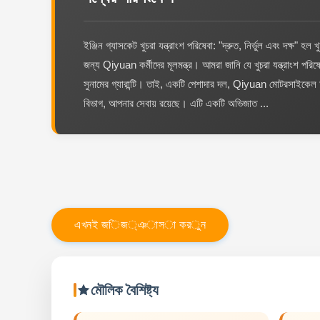
ইঞ্জিন গ্যাসকেট খুচরা যন্ত্রাংশ পরিষেবা: "দ্রুত, নির্ভুল এবং দক্ষ" হল খ
জন্য Qiyuan কর্মীদের মূলমন্ত্র। আমরা জানি যে খুচরা যন্ত্রাংশ পরিষেবা
সুনামের গ্যারান্টি। তাই, একটি পেশাদার দল, Qiyuan মোটরসাইকেল
বিভাগ, আপনার সেবায় রয়েছে। এটি একটি অভিজাত ...
এ
খ
ন
ই
জ
ি
জ
্
ঞ
া
স
া
ক
র
ু
ন
মৌলিক বৈশিষ্ট্য