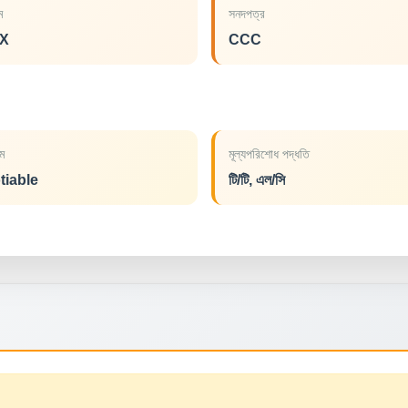
াম
সনদপত্র
X
CCC
ম
মূল্যপরিশোধ পদ্ধতি
tiable
টি/টি, এল/সি