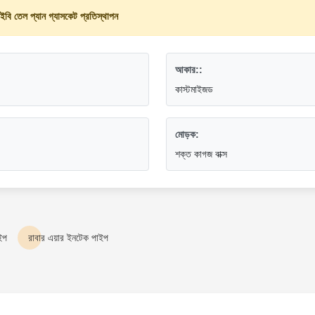
ইবি তেল প্যান গ্যাসকেট প্রতিস্থাপন
আকার::
কাস্টমাইজড
মোড়ক:
শক্ত কাগজ বাক্স
াইপ
রাবার এয়ার ইনটেক পাইপ