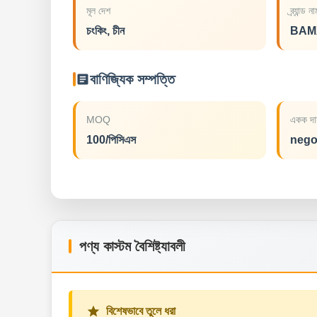
মূল দেশ
ব্র্যান্ড ন
চংকিং, চীন
BAM
বাণিজ্যিক সম্পত্তি
MOQ
একক দা
100/পিসিএস
nego
পণ্য কাস্টম বৈশিষ্ট্যাবলী
বিশেষভাবে তুলে ধরা