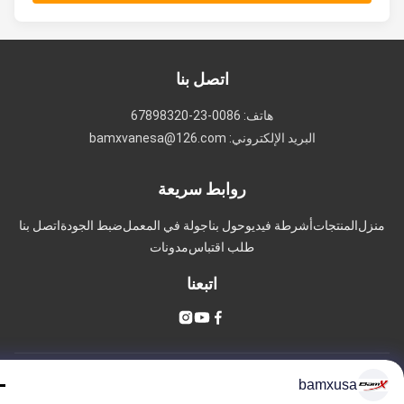
اتصل بنا
هاتف: 0086-23-67898320
البريد الإلكتروني: bamxvanesa@126.com
روابط سريعة
زل
المنتجات
أشرطة فيديو
حول بنا
جولة في المعمل
ضبط الجودة
اتصل بنا
طلب اقتباس
مدونات
اتبعنا
© 2026 Chongqing Qiyuan Motorcycle Co., Ltd. All Rights Reserved.
bamxusa