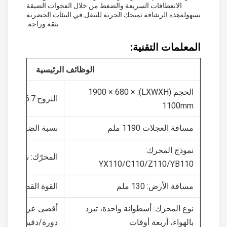
الانعطافات السريعة والضغط من خلال الفجوات الضيقة
بسهولةهذه الرشاقة تمنحك الحرية للتنقل في البيئات الحضرية
بثقة وراحة.
المعلمات التقنية:
الوظائف الرئيسية
الحجم (LXWXH): 1900 × 680 ×
النزوح:106.7
1100mm
مسافة العجلات 1190 ملم
نسبة الضغط:9:1
نموذج المحرك:
المحرّك: نوع الفراغ ال
YX110/C110/Z110/YB110
مسافة الأرض: 130 ملم
القوة القصوى:5.1kw/8000r/min
نوع المحرك: أسطوانة واحدة، تبرد
بالهواء، أربعة أوقات
دورة/دقيقة)