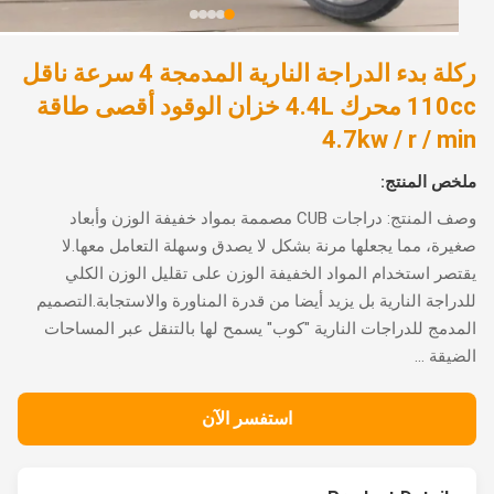
ركلة بدء الدراجة النارية المدمجة 4 سرعة ناقل
110cc محرك 4.4L خزان الوقود أقصى طاقة
4.7kw / r / m
ص المنتج:
وصف المنتج: دراجات CUB مصممة بمواد خفيفة الوزن وأبعاد
رة، مما يجعلها مرنة بشكل لا يصدق وسهلة التعامل معها.لا
صر استخدام المواد الخفيفة الوزن على تقليل الوزن الكلي
راجة النارية بل يزيد أيضا من قدرة المناورة والاستجابة.التصميم
دمج للدراجات النارية "كوب" يسمح لها بالتنقل عبر المساحات
يقة ...
استفسر الآن