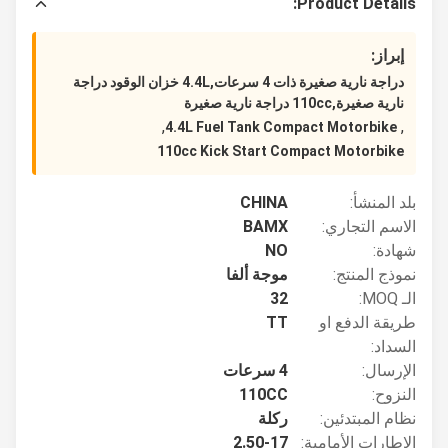
Product Details:
إبراز:
دراجة نارية صغيرة ذات 4 سرعات,4.4L خزان الوقود دراجة
نارية صغيرة,110cc دراجة نارية صغيرة
,
,
4.4L Fuel Tank Compact Motorbike
110cc Kick Start Compact Motorbike
بلد المنشأ:
CHINA
الاسم التجاري:
BAMX
شهادة:
NO
نموذج المنتج:
موجة ألفا
الـ MOQ:
32
طريقة الدفع او
TT
السداد:
الإرسال:
4 سرعات
النزوح:
110CC
نظام المبتدئين:
ركلة
الإطارات الأمامية:
2.50-17