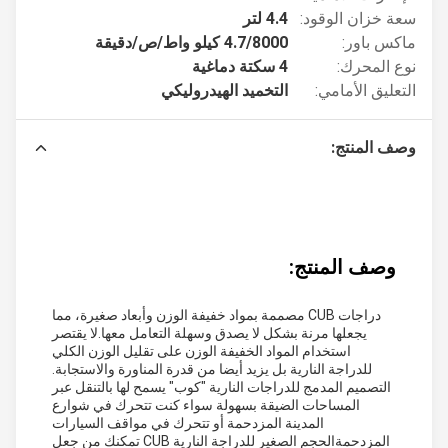
سعة خزان الوقود:
4.4 لتر
ماكس باور:
4.7/8000 كيلو واط/ص/دقيقة
نوع المحرك:
4 سكتة دماغية
التعليق الأمامي:
التخميد الهيدروليكي
وصف المنتج:
وصف المنتج:
دراجات CUB مصممة بمواد خفيفة الوزن وأبعاد صغيرة، مما
يجعلها مرنة بشكل لا يصدق وسهلة التعامل معها.لا يقتصر
استخدام المواد الخفيفة الوزن على تقليل الوزن الكلي
للدراجة النارية بل يزيد أيضا من قدرة المناورة والاستجابة.
التصميم المدمج للدراجات النارية "كوب" يسمح لها بالتنقل عبر
المساحات الضيقة بسهولة سواء كنت تتحرك في شوارع
المدينة المزدحمة أو تتحرك في مواقف السيارات
المزدحمةالحجم الصغير للدراجة النارية CUB تمكنك من جعل