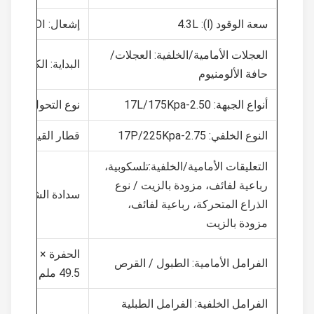
سعة الوقود (l): 4.3L
إشعال: CDI
العجلات الأمامية/الخلفية: العجلات/
البداية: الكهربائية / ركل
حافة الألومنيوم
أنواع الجبهة: 2.50-17L/175Kpa
نوع التحول: 1-N-2-3-4
النوع الخلفي: 2.75-17P/225Kpa
قطار القيادة: سلسلة
التعليقات الأمامية/الخلفية:تلسكوبية،
رباعية لفائف، مزودة بالزيت / نوع
سدادة الشرارة:A6RTC/CR6HSA
الذراع المتحركة، رباعية لفائف،
مزودة بالزيت
الفرامل الأمامية: الطبول / القرص
49.5 ملم
الفرامل الخلفية: الفرامل الطبلية