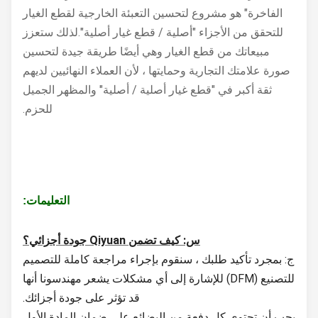
الفاخرة" هو مشروع لتحسين التعبئة الخارجية لقطع الغيار
للتحقق من الأجزاء "أصلية / قطع غيار أصلية".لذلك ستعزز
مبيعاتك من قطع الغيار وهي أيضًا طريقة جيدة لتحسين
صورة علامتك التجارية وحمايتها ، لأن العملاء النهائيين لديهم
ثقة أكبر في "قطع غيار أصلية / أصلية" والمظهر الجميل
للحزم.
التعليمات:
س: كيف تضمن Qiyuan جودة أجزائي؟
ج: بمجرد تأكيد طلبك ، سنقوم بإجراء مراجعة كاملة للتصميم
للتصنيع (DFM) للإشارة إلى أي مشكلات يشعر مهندسونا أنها
قد تؤثر على جودة أجزائك.
يجب أن تحتوي كل دفعة من البضائع على ضمان المادة الأول