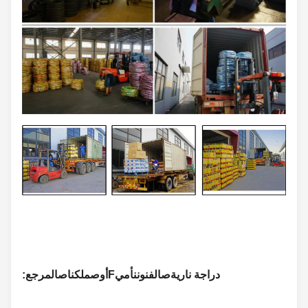
دراجة نارية
ص
الفنون
ن
أمي
F
أو
ص
ملكنا
ص
المرجع: