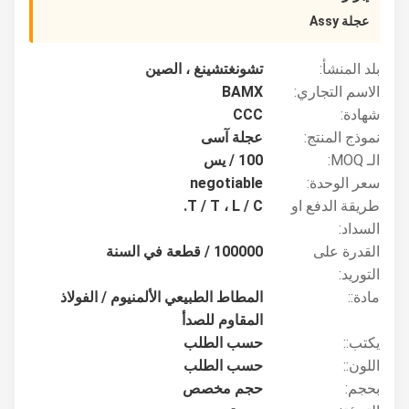
عجلة Assy
بلد المنشأ:
تشونغتشينغ ، الصين
الاسم التجاري:
BAMX
شهادة:
CCC
نموذج المنتج:
عجلة آسى
الـ MOQ:
100 / يس
سعر الوحدة:
negotiable
طريقة الدفع او
T / T ، L / C.
السداد:
القدرة على
100000 / قطعة في السنة
التوريد:
مادة::
المطاط الطبيعي الألمنيوم / الفولاذ
المقاوم للصدأ
يكتب::
حسب الطلب
اللون::
حسب الطلب
بحجم:
حجم مخصص