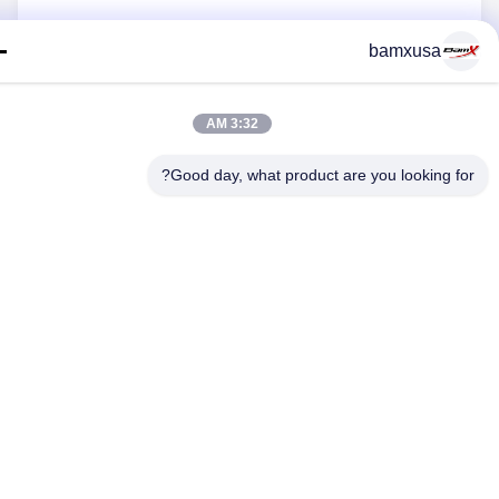
رسالة *
bamxusa
3:32 AM
Good day, what product are you looking fo
أرسلي الآن
اتصل بنا
هاتف: 0086-23-67898320
البريد الإلكتروني: bamxvanesa@126.com