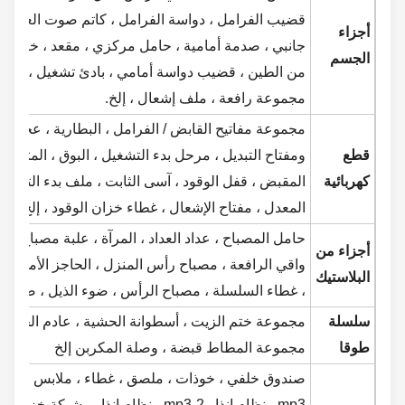
قضيب الفرامل ، دواسة الفرامل ، كاتم صوت العادم ، مطا
أجزاء
جانبي ، صدمة أمامية ، حامل مركزي ، مقعد ، خزان وقود
الجسم
من الطين ، قضيب دواسة أمامي ، بادئ تشغيل ، ذراع شوك
مجموعة رافعة ، ملف إشعال ، إلخ.
مجموعة مفاتيح القابض / الفرامل ، البطارية ، عجلة الطيران
قطع
ومفتاح التبديل ، مرحل بدء التشغيل ، البوق ، المتعري ، الج
كهربائية
المعدل ، مفتاح الإشعال ، غطاء خزان الوقود ، إلخ.
حامل المصباح ، عداد العداد ، المرآة ، علبة مصباح الرأس 
أجزاء من
واقي الرافعة ، مصباح رأس المنزل ، الحاجز الأمامي ، ضوء
البلاستيك
، غطاء السلسلة ، مصباح الرأس ، ضوء الذيل ، ضوء الغامض ،
سلسلة
مجموعة ختم الزيت ، أسطوانة الحشية ، عادم الحشية ، مج
طوقا
مجموعة المطاط قبضة ، وصلة المكربن ​​إلخ
صندوق خلفي ، خوذات ، ملصق ، غطاء ، ملابس ، قفازات ، ط
mp3 ، نظام إنذار mp3-2 ، نظام إنذار ، شبكة خ