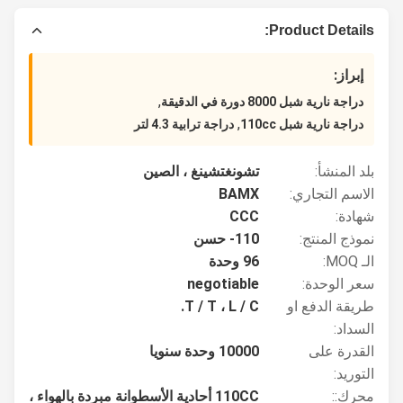
Product Details:
إبراز:
,
دراجة نارية شبل 8000 دورة في الدقيقة
,
دراجة نارية شبل 110cc
دراجة ترابية 4.3 لتر
بلد المنشأ:
تشونغتشينغ ، الصين
الاسم التجاري:
BAMX
شهادة:
CCC
نموذج المنتج:
110- حسن
الـ MOQ:
96 وحدة
سعر الوحدة:
negotiable
طريقة الدفع او
T / T ، L / C.
السداد:
القدرة على
10000 وحدة سنويا
التوريد:
محرك::
110CC أحادية الأسطوانة مبردة بالهواء ،