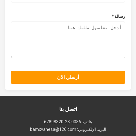
رسالة *
أرسلي الآن
اتصل بنا
هاتف: 0086-23-67898320
البريد الإلكتروني: bamxvanesa@126.com