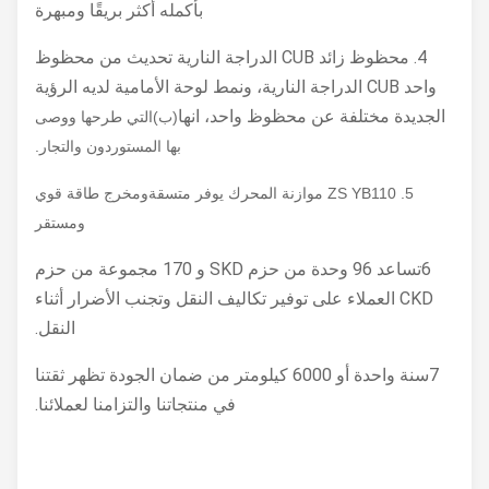
بأكمله أكثر بريقًا ومبهرة
4. محظوظ زائد CUB الدراجة النارية تحديث من محظوظ
واحد CUB الدراجة النارية، ونمط لوحة الأمامية لديه الرؤية
الجديدة مختلفة عن محظوظ واحد، انها
(ب)
التي طرحها ووصى
بها المستوردون والتجار.
5. ZS YB110 موازنة المحرك يوفر
متسقة
ومخرج طاقة قوي
ومستقر
6تساعد 96 وحدة من حزم SKD و 170 مجموعة من حزم
CKD العملاء على توفير تكاليف النقل وتجنب الأضرار أثناء
النقل.
7سنة واحدة أو 6000 كيلومتر من ضمان الجودة تظهر ثقتنا
في منتجاتنا والتزامنا لعملائنا.