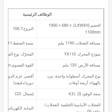
الوظائف الرئيسية
الحجم (LXWXH): 1900 × 680 ×
النزوح:106.7
1100mm
مسافة العجلات 1190 ملم
نسبة الضغط:9:1
نموذج المحرك: YX110
المحرّك: نوع الفراغ المتس
مسافة الأرض: 130 ملم
القوة القصوى:5.1kw/8000r/min
نوع المحرك: أسطوانة واحدة، تبرد
بالهواء، أربعة أوقات
دورة/دقيقة)
سعة الوقود (l): 4.3L
إشعال: CDI
العجلات الأمامية/الخلفية: العجلات/
البداية: الكهربائية / ركلة
حافة الألومنيوم