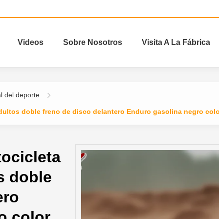
Videos
Sobre Nosotros
Visita A La Fábrica
l del deporte
dultos doble freno de disco delantero Enduro gasolina negro color
ocicleta
s doble
ero
o color