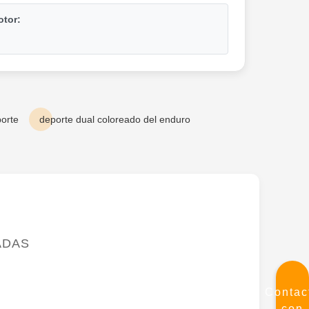
otor:
porte
deporte dual coloreado del enduro
ADAS
Contac
con