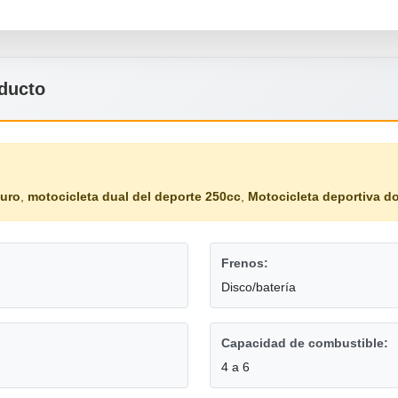
oducto
duro
,
motocicleta dual del deporte 250cc
,
Motocicleta deportiva d
Frenos:
Disco/batería
Capacidad de combustible:
4 a 6