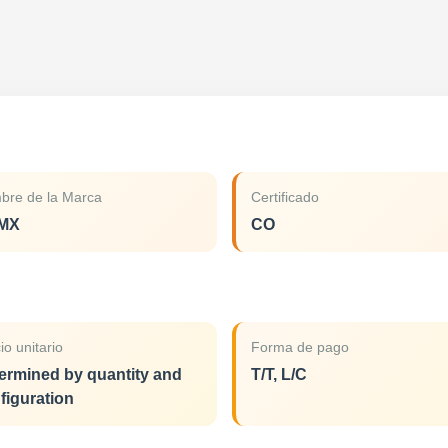
bre de la Marca
Certificado
MX
CO
io unitario
Forma de pago
ermined by quantity and
T/T, L/C
figuration