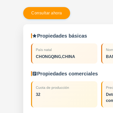
C
o
n
s
u
l
t
a
r
a
h
o
r
a
Propiedades básicas
País natal
Nom
CHONGQING,CHINA
BA
Propiedades comerciales
Cuota de producción
Prec
32
Det
con