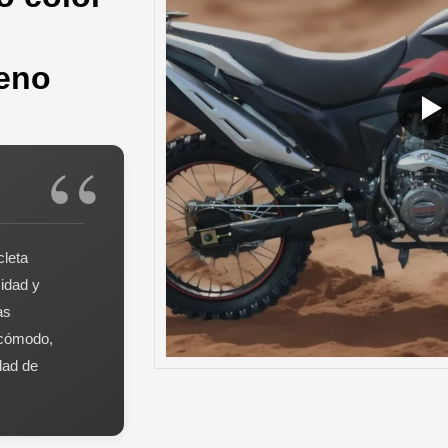
reno
cleta
cidad y
as
 cómodo,
dad de