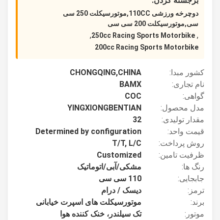
برجسته کردن:
دوچرخه ورزشی 110CC,موتورسیکلت 250 سی
سی,موتورسیکلت 200 سی سی
,
,
250cc Racing Sports Motorbike
200cc Racing Sports Motorbike
کشور مبدا:
CHONGQING,CHINA
نام تجاری:
BAMX
گواهی:
COC
مدل محصول:
YINGXIONGBENTIAN
مقدار تولیدی:
32
قیمت واحد:
Determined by configuration
روش پرداخت:
T/T, L/C
ظرفیت تامین:
Customized
رنگ ها:
مشکی/آبی/اتوماتیک
جابجایی:
110 سی سی
ترمز:
دیسک / درام
برند:
موتورسیکلت های اسپرت خیابانی
موتور:
تک سیلندر، خنک کننده هوا