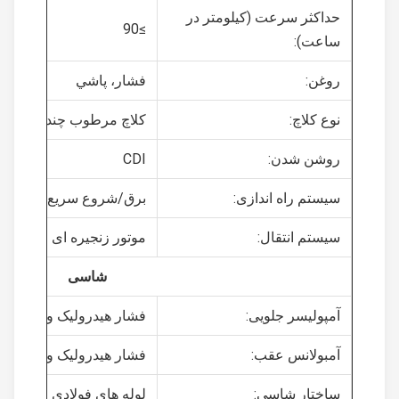
حداکثر سرعت (کیلومتر در
≥90
ساعت):
روغن:
فشار، پاشي
نوع کلاچ:
کلاچ مرطوب چند صفحه ای
روشن شدن:
CDI
سیستم راه اندازی:
برق/شروع سریع
سیستم انتقال:
موتور زنجیره ای
شاسی
آمپولیسر جلویی:
فشار هیدرولیک و بهار
آمبولانس عقب:
فشار هیدرولیک و بهار
ساختار شاسی:
لوله های فولادی و صفحات فو