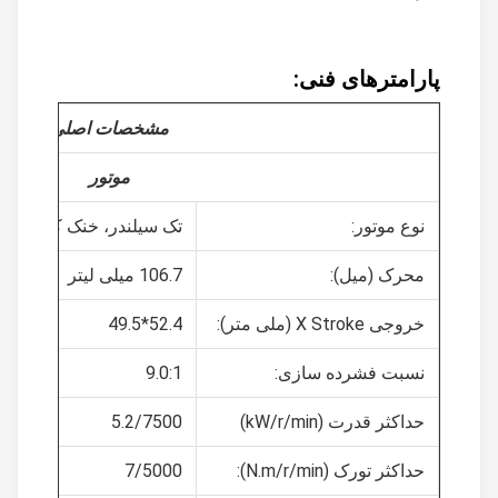
پارامترهای فنی:
مشخصات اصلی
موتور
نوع موتور:
تک سیلندر، خنک کننده هوا، 4 زمان
محرک (میل):
106.7 میلی لیتر
خروجی X Stroke (ملی متر):
52.4*49.5
نسبت فشرده سازی:
9.0:1
حداکثر قدرت (kW/r/min)
5.2/7500
حداکثر تورک (N.m/r/min):
7/5000