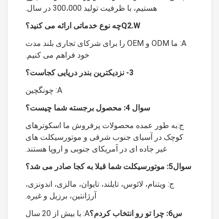
هستیم، با ظرفیت تولید 300،000 در سال.
Q2.W
چه نوع خدماتی ارائه می کنید؟
A: ما ODM و OEM را برای شرکای تجاری بلند مدت
خود فراهم می کنیم.
3- نزدیکترین بندر دریایی کجاست؟
A: چونگچین
سوال 4: محصول برجسته شما چیست؟
ج:به طور عمده محصولات پرفروش ما اسکوترهای
کوچک در آسیای جنوب شرقی و موتورسیکلت های
غیر جاده ای در آمریکای جنوبی و اروپا هستند.
سوال5: موتورسیکلت شما قبلا به کجا صادر می شد؟
ج: ویتنام، لائوس، تایلند، تایوان، مالزی، اندونزی،
آرژانتین، برزیل و غیره.
س6: چرا تو رو انتخاب کردم؟
A: با بیش از 20 سال