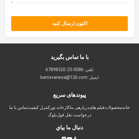
اکنون ارسال کنید
با ما تماس بگیرید
تلفن: 0086-23-67898320
ایمیل: bamxvanesa@126.com
پیوندهای سریع
انه
محصولات
فیلم های
دربارهی ما
کارخانه تور
کنترل کیفیت
تماس با ما
درخواست نقل قول
بلوگ
دنبال ما بياي