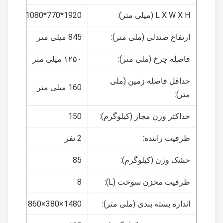
L X W X H (میلی متر):
1920*770*1080
ارتفاع صندلی (ملی متر):
845 میلی متر
فاصله چرخ (ملی متر):
۱۲۵۰ میلی متر
حداقل فاصله زمین (ملی
160 میلی متر
متر):
حداکثر وزن مجاز (کیلوگرم):
150
ظرفیت راننده:
2 نفر
خشک وزن (کیلوگرم):
85
ظرفیت مخزن سوخت (L):
8
اندازه بسته بندی (ملی متر):
1480×380×860