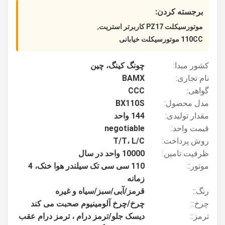
برجسته کردن:
,
موتورسیکلت PZ17 کاربرتر استریت
110CC موتورسیکلت خیابانی
کشور مبدا:
چونگ کینگ، چین
نام تجاری:
BAMX
گواهی:
CCC
مدل محصول:
BX110S
مقدار تولیدی:
144 واحد
قیمت واحد:
negotiable
روش پرداخت:
T/T، L/C
ظرفیت تامین:
10000 واحد در سال
موتور::
110 سی سی تک سیلندر هوا خنک، 4
زمانه
رنگ::
قرمز/آبی/سبز/سیاه و غیره
چرخ::
چرخ/چرخ آلومینیوم صحبت می کند
ترمز::
دیسک جلو/ترمز درام ، ترمز درام عقب