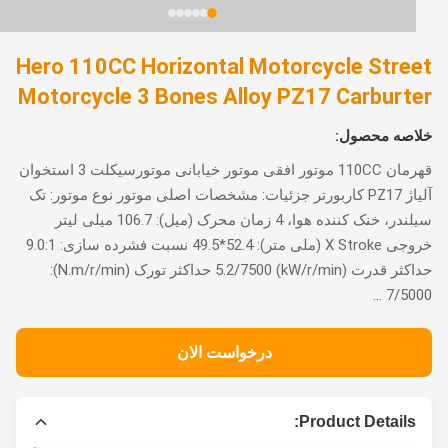
Hero 110CC Horizontal Motorcycle Stre
Motorcycle 3 Bones Alloy PZ17 Carburt
اصه محصول:
قهرمان 110CC موتور افقی موتور خیابانی موتورسیکلت 3 استخوان
آلیاژ PZ17 کاربورتر جزئیات: مشخصات اصلی موتور نوع موتور: تک
سیلندر، خنک کننده هوا، 4 زمان محرک (میل): 106.7 میلی لیتر
خروجی X Stroke (ملی متر): 52.4*49.5 نسبت فشرده سازی: 9.0:1
حداکثر قدرت (kW/r/min) 5.2/7500 حداکثر تورک (N.m/r/min):
7/5000
درخواست الان
Product Details: