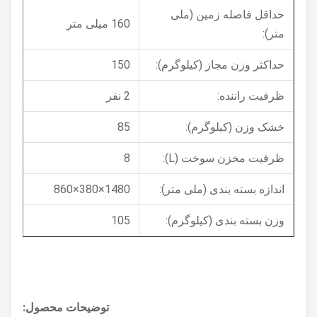
حداقل فاصله زمین (ملی
160 میلی متر
متر):
حداکثر وزن مجاز (کیلوگرم):
150
ظرفیت راننده:
2 نفر
خشک وزن (کیلوگرم):
85
ظرفیت مخزن سوخت (L):
8
اندازه بسته بندی (ملی متر):
1480×380×860
وزن بسته بندی (کیلوگرم):
105
توضیحات محصول: