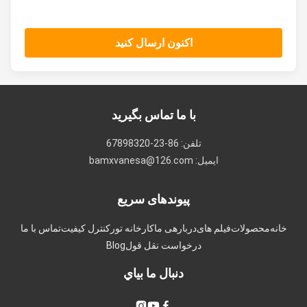
اکنون ارسال کنید
با ما تماس بگیرید
تلفن: 86-23-67898320
ایمیل: bamxvanesa@126.com
پیوندهای سریع
انه
محصولات
فیلم های
دربارهی ما
کارخانه تور
کنترل کیفیت
تماس با ما
درخواست نقل قول
Blog
دنبال ما بياي