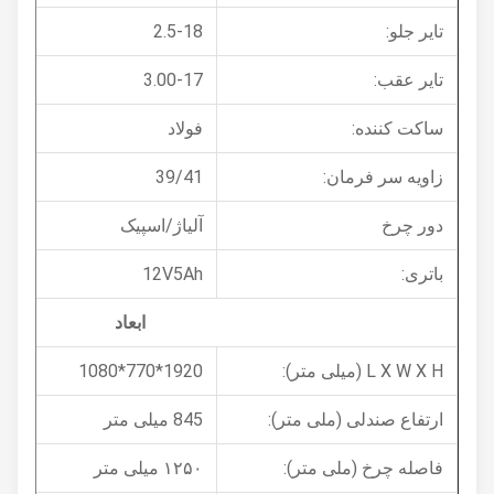
تایر جلو:
2.5-18
تایر عقب:
3.00-17
ساکت کننده:
فولاد
زاویه سر فرمان:
39/41
دور چرخ
آلیاژ/اسپیک
باتری:
12V5Ah
ابعاد
L X W X H (میلی متر):
1920*770*1080
ارتفاع صندلی (ملی متر):
845 میلی متر
فاصله چرخ (ملی متر):
۱۲۵۰ میلی متر