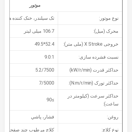
موتور
نوع موتور:
تک سیلندر، خنک کننده هوا، 4 زمان
محرک (میل):
106.7 میلی لیتر
خروجی X Stroke (ملی متر):
52.4*49.5
نسبت فشرده سازی:
9.0:1
حداکثر قدرت (kW/r/min)
5.2/7500
حداکثر تورک (N.m/r/min):
7/5000
حداکثر سرعت (کیلومتر در
≥90
ساعت):
روغن:
فشار، پاشي
نوع کلاچ:
کلاچ مرطوب چند صفحه ای