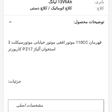
باتری::
12V5Ah لیانگ
کلاچ::
کلاچ اتوماتیک / کلاچ دستی
توضیحات محصول:
قهرمان 110CC موتور افقی موتور خیابانی موتورسیکلت 3
استخوان آلیاژ PZ17 کاربورتر
جزئیات:
مشخصات اصلی