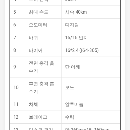
5
최대 속도
시속 40km
6
오도미터
디지털
7
바퀴
16/16 인치
8
타이어
16*2.4 ((64-305)
전면 충격 흡
9
단 어깨
수기
후면 충격 흡
10
모노
수기
11
차체
알루미늄
12
브레이크
수력
13
디스크 크기
앞 160mm/뒤 160mm