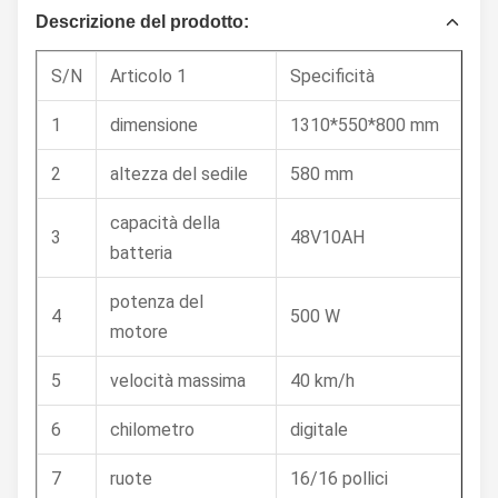
Descrizione del prodotto:
S/N
Articolo 1
Specificità
1
dimensione
1310*550*800 mm
2
altezza del sedile
580 mm
capacità della
3
48V10AH
batteria
potenza del
4
500 W
motore
5
velocità massima
40 km/h
6
chilometro
digitale
7
ruote
16/16 pollici