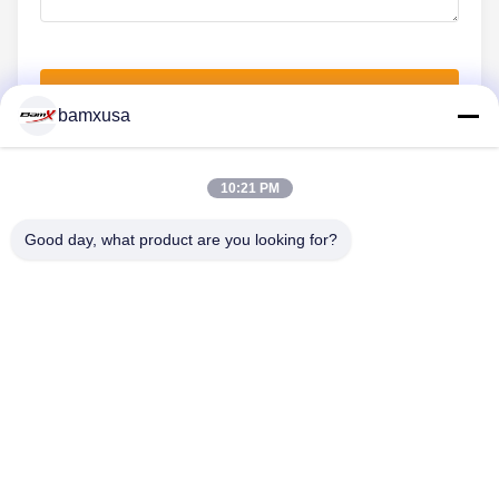
Invia Ora
bamxusa
10:21 PM
CONTATTACI
Good day, what product are you looking for?
Telefono: 0086-23-67898320
E-mail: bamxvanesa@126.com
LINK VELOCI
Casa
Prodotti
Video
Chi Siamo
Fatory Tour
Controllo Di Qualità
Contattaci
Richiedere Un Preventivo
Blog
SEGUITECI.