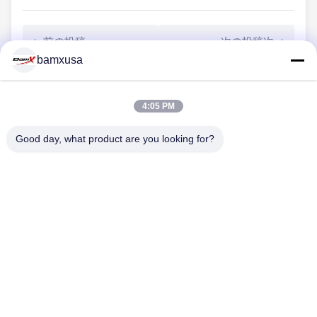
前の投稿
次の投稿次
bamxusa
4:05 PM
連絡 ください
Good day, what product are you looking for?
電話番号: 86-23-67898320
メール: bamxvanesa@126.com
クイックリンク
ホーム
製品
ビデオ
企業情報
会社案内
品質管理
お問い合わせ
見積依頼
Blog
私たちをフォローしてください